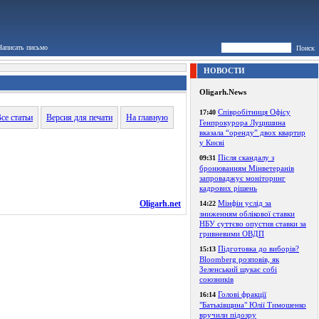
Написать письмо
Поиск
НОВОСТИ
Oligarh.News
Співробітниця Офісу
17:40
се статьи
Версия для печати
На главную
Генпрокурора Луцишина
вказала “оренду” двох квартир
у Києві
Після скандалу з
09:31
бронюванням Мінветеранів
запроваджує моніторинг
кадрових рішень
Oligarh.net
Мінфін услід за
14:22
зниженням облікової ставки
НБУ суттєво опустив ставки за
гривневими ОВДП
Підготовка до виборів?
15:13
Bloomberg розповів, як
Зеленський шукає собі
союзників
Голові фракції
16:14
"Батьківщина" Юлії Тимошенко
вручили підозру