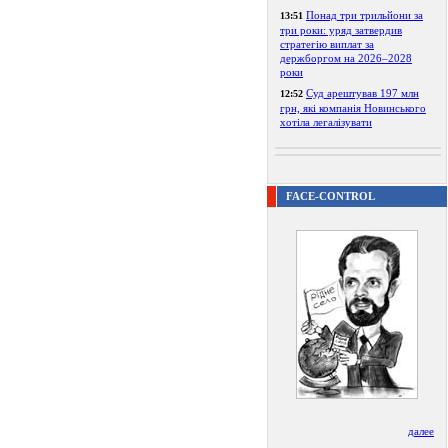
Понад три трильйони за
13:51
три роки: уряд затвердив
стратегію виплат за
держборгом на 2026–2028
роки
Суд арештував 197 млн
12:52
грн, які компанія Новинського
хотіла легалізувати
FACE-CONTROL
далее