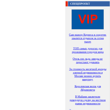
СПЕЦПРОЕКТ
Сын-мажор Кернеса в соцсетях
хвалится отдыхом за сотни
тысяч
ТОП самых дорогих для
проживания городов мира
Отель изо льда: шведы не
перестают удивлять
За стоимость месячной аренды
элитной недвижимости в
Москве можно купить
квартиру
Королевская вилла для
Абрамовича
В Майами заключили
рекордную сделку на местном
рынке недвижимости