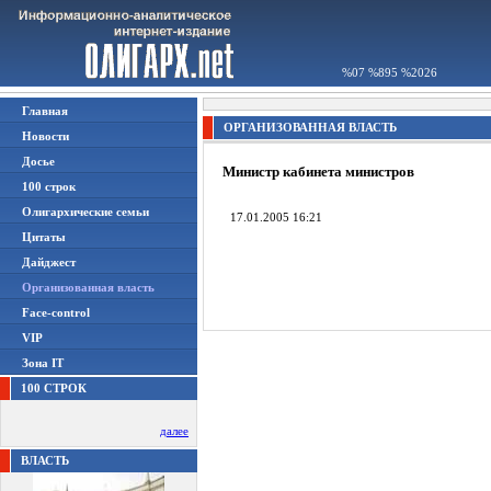
%07 %895 %2026
Главная
ОРГАНИЗОВАННАЯ ВЛАСТЬ
Новости
Досье
Министр кабинета министров
100 строк
Олигархические семьи
17.01.2005 16:21
Цитаты
Дайджест
Организованная власть
Face-control
VIP
Зона IT
100 СТРОК
далее
ВЛАСТЬ