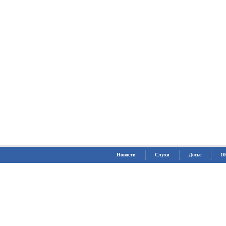
Новости
Слухи
Досье
10