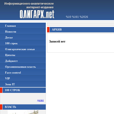
%10 %161 %2026
Главная
АРХИВ
Новости
Досье
Записей нет
100 строк
Олигархические семьи
Цитаты
Дайджест
Организованная власть
Face-control
VIP
Зона IT
100 СТРОК
далее
ВЛАСТЬ