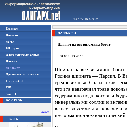
%08 %448 %2026
Главная
ДАЙДЖЕСТ
Новости
Досье
Шпинат на все витамины богат
100 строк
Олигархические семьи
08.10.2013 20:18
Цитаты
Дайджест
Шпинат на все витамины богат. 
Организованная власть
Родина шпината — Персия. В Ев
Face-control
средневековья. Сначала как лег
VIP
что эта невзрачная трава дово
Зона IT
содержанию йода, который бодри
100 СТРОК
минеральными солями и витамин
вещества устойчивы к варке и 
далее
информационно-аналитический
ВЛАСТЬ