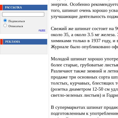
энергии. Особенно рекомендует
РАССЫЛКА
того, шпинат очень хорошо усва
улучшающие деятельность подж
Подписаться
Отписаться
Свежий же шпинат состоит на 90
далее
около 35, а около 3.5 мг желез
химиками только в 1937 году, и
РЕКЛАМА
Журнале было опубликовано оф
Молодой шпинат хорошо употребл
более старые, грубоватые листья
Различают также зимний и летни
продаже три основных сорта шпи
толстых, курчавых, блестящих 
(розетка диаметром 12-50 см у
светло-зеленых листьев) и Годри
В супермаркетах шпинат продаю
подготовленным к употреблению