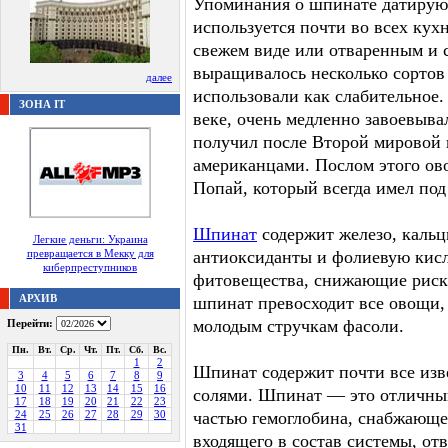
Упоминания о шпинате датируют
используется почти во всех кухн
свежем виде или отваренным и 
выращивалось несколько сортов 
далее
использовали как слабительное
ЗОНА IT
веке, очень медленно завоевыв
получил после Второй мировой
американцами. Послом этого ов
Попай, который всегда имел по
Шпинат
содержит железо, кальц
Легкие деньги: Украина
превращается в Мекку для
антиоксиданты и фолиевую кисл
киберпреступников
фитовещества, снижающие риск 
АРХИВ
шпинат превосходит все овощи, 
молодым стручкам фасоли.
Перейти:
Пн.
Вт.
Ср.
Чт.
Пт.
Сб.
Вс.
1
2
Шпинат содержит почти все из
3
4
5
6
7
8
9
10
11
12
13
14
15
16
солями. Шпинат — это отличный
17
18
19
20
21
22
23
24
25
26
27
28
29
30
частью гемоглобина, снабжающе
31
входящего в состав системы, от