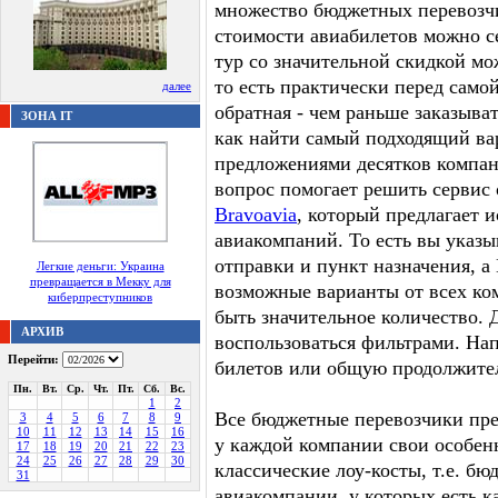
множество бюджетных перевозчи
стоимости авиабилетов можно с
тур со значительной скидкой мо
то есть практически перед самой
далее
обратная - чем раньше заказыват
ЗОНА IT
как найти самый подходящий ва
предложениями десятков компан
вопрос помогает решить сервис
Bravoavia
, который предлагает 
авиакомпаний. То есть вы указы
отправки и пункт назначения, а 
Легкие деньги: Украина
превращается в Мекку для
возможные варианты от всех ко
киберпреступников
быть значительное количество. 
АРХИВ
воспользоваться фильтрами. На
Перейти:
билетов или общую продолжител
Пн.
Вт.
Ср.
Чт.
Пт.
Сб.
Вс.
1
2
Все бюджетные перевозчики пре
3
4
5
6
7
8
9
10
11
12
13
14
15
16
у каждой компании свои особен
17
18
19
20
21
22
23
24
25
26
27
28
29
30
классические лоу-косты, т.е. б
31
авиакомпании, у которых есть к