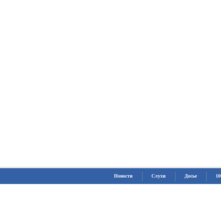
Новости
Слухи
Досье
10