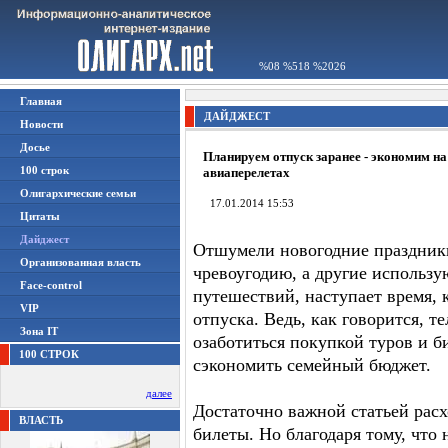
%08 %518 %2026
Главная
ДАЙДЖЕСТ
Новости
Досье
Планируем отпуск заранее - экономим на
100 строк
авиаперелетах
Олигархические семьи
17.01.2014 15:53
Цитаты
Дайджест
Отшумели новогодние праздники
Организованная власть
чревоугодию, а другие использ
Face-control
путешествий, наступает время, 
VIP
отпуска. Ведь, как говорится, т
Зона IT
озаботиться покупкой туров и б
100 СТРОК
сэкономить семейный бюджет.
далее
Достаточно важной статьей рас
ВЛАСТЬ
билеты. Но благодаря тому, что