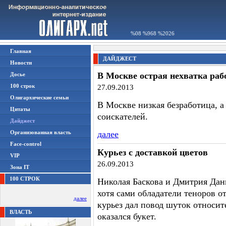
%08 %968 %2026
Главная
ДАЙДЖЕСТ
Новости
В Москве острая нехватка раб
Досье
100 строк
27.09.2013
Олигархические семьи
В Москве низкая безработица, а
Цитаты
соискателей.
Дайджест
Организованная власть
далее
Face-control
Курьез с доставкой цветов
VIP
26.09.2013
Зона IT
100 СТРОК
Николая Баскова и Дмитрия Дан
хотя сами обладатели теноров от
далее
курьез дал повод шуток относит
ВЛАСТЬ
оказался букет.