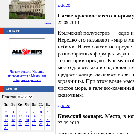
далее
Самое красивое место в крыму
23.09.2013
далее
ЗОНА IT
Крымский полуостров — одно из
Нередко его называют «мир в м
небом». И это совсем не преуве
разнообразных форм рельефа и 
территории придают Крыму осо
место для отдыха и оздоровлен
Легкие деньги: Украина
щедрое солнце, ласковое море, 
превращается в Мекку для
киберпреступников
здравницы. При этом возле мыс
чистое море, а галечно-каменны
АРХИВ
сказочным.
Перейти:
далее
Пн.
Вт.
Ср.
Чт.
Пт.
Сб.
Вс.
1
2
3
4
5
6
7
8
9
Киевский зоопарк. Место, в к
10
11
12
13
14
15
16
17
18
19
20
21
22
23
23.09.2013
24
25
26
27
28
29
30
31
Зоологический парк (зоопарк) —