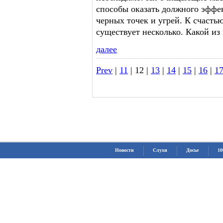
способы оказать должного эффе
черных точек и угрей. К счастью
существует несколько. Какой из
далее
Prev
|
11
| 12 |
13
|
14
|
15
|
16
|
1
Новости
Слухи
Досье
10