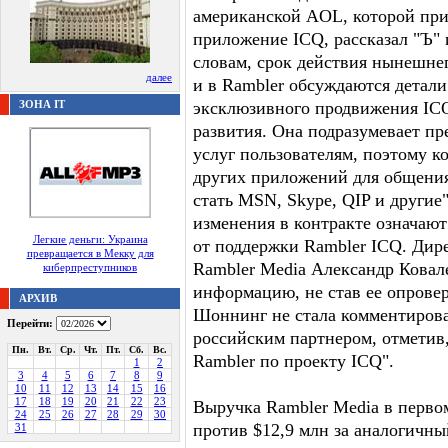
американской AOL, которой пр
приложение ICQ, рассказал "Ъ" 
словам, срок действия нынешнег
далее
и в Rambler обсуждаются детали
ЗОНА IT
эксклюзивного продвижения ICQ
развития. Она подразумевает п
услуг пользователям, поэтому к
других приложений для общения
стать MSN, Skype, QIP и другие
изменения в контракте означают
Легкие деньги: Украина
от поддержки Rambler ICQ. Дир
превращается в Мекку для
Rambler Media Александр Ковале
киберпреступников
информацию, не став ее опровер
АРХИВ
Шоннинг не стала комментирова
Перейти:
российским партнером, отметив,
Пн.
Вт.
Ср.
Чт.
Пт.
Сб.
Вс.
Rambler по проекту ICQ".
1
2
3
4
5
6
7
8
9
10
11
12
13
14
15
16
17
18
19
20
21
22
23
Выручка Rambler Media в первом
24
25
26
27
28
29
30
против $12,9 млн за аналогичны
31