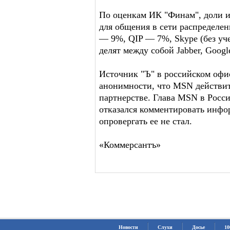
По оценкам ИК "Финам", доли и
для общения в сети распредел
— 9%, QIP — 7%, Skype (без уч
делят между собой Jabber, Google
Источник "Ъ" в российском офис
анонимности, что MSN действит
партнерстве. Глава MSN в Рос
отказался комментировать инфор
опровергать ее не стал.
«Коммерсантъ»
Новости
Слухи
Досье
10