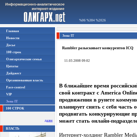
%06 %384 %2026
Главная
Зона IT
Новости
Досье
Rambler разыскивает конкурентов ICQ
100 строк
Олигархические семьи
11.03.2008 09:02
Цитаты
Дайджест
Организованная власть
В ближайшее время российски
Face-control
свой контракт с America Onli
VIP
продвижения в рунете коммун
Зона IT
планирует снять с себя часть 
100 СТРОК
продвигать конкурирующие п
может стать онлайн-подраздел
далее
ВЛАСТЬ
Интернет-холдинг Rambler Media