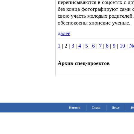
переписываются в соцсетях с др
без конца фотографируют сами с
свою участь молодых родителей
обеспокоены японские ученые.
далее
1
| 2 |
3
|
4
|
5
|
6
|
7
|
8
|
9
|
10
|
N
Архив спец-проектов
Новости
Слухи
Досье
10