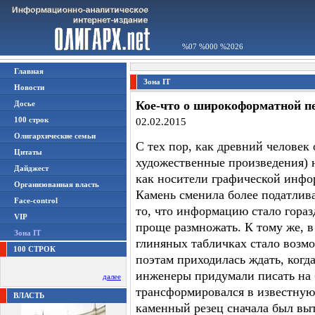
%07 %000 %2026
Главная
Зона IT
Новости
Кое-что о широкоформатной п
Досье
100 строк
02.02.2015
Олигархические семьи
С тех пор, как древний челове
Цитаты
художественные произведения) 
Дайджест
как носители графической инфор
Организованная власть
Камень сменила более податлива
Face-control
то, что информацию стало гораз
VIP
проще размножать. К тому же, 
Зона IT
глиняных табличках стало возм
100 СТРОК
поэтам приходилась ждать, когд
инженеры придумали писать на б
далее
трансформировался в известную 
ВЛАСТЬ
каменный резец сначала был вы