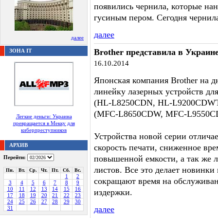
появились чернила, которые на
гусиным пером. Сегодня чернил
далее
далее
Brother представила в Украи
ЗОНА IT
16.10.2014
Японская компания Brother на д
линейку лазерных устройств для
(HL-L8250CDN, HL-L9200CDWT)
(MFC-L8650CDW, MFC-L9550C
Легкие деньги: Украина
превращается в Мекку для
киберпреступников
Устройства новой серии отличае
АРХИВ
скорость печати, сниженное вр
повышенной емкости, а так же 
Перейти:
листов. Все это делает новинки
Пн.
Вт.
Ср.
Чт.
Пт.
Сб.
Вс.
1
2
сокращают время на обслужива
3
4
5
6
7
8
9
10
11
12
13
14
15
16
издержки.
17
18
19
20
21
22
23
24
25
26
27
28
29
30
далее
31