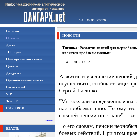
%09 %685 %2026
Главная
НОВОСТИ
Новости
Досье
Тигипко: Развитие пенсий для чернобыл
100 строк
является проблематичным
Олигархические семьи
14.09.2012 12:12
Цитаты
Дайджест
Развитие и увеличение пенсий д
Организованная власть
осуществить, сообщает вице-пр
Face-control
Сергей Тигипко.
VIP
"Мы сделали определенные шаг
Зона IT
нас проблематично. Потому что
100 СТРОК
средней пенсии по стране", - за
далее
По его словам, пенсии чернобы
ВЛАСТЬ
боевых действий. При этом прав