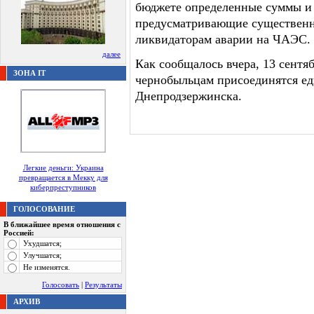
бюджете определенные суммы и 
предусматривающие существенн
ликвидаторам аварии на ЧАЭС.
далее
Как сообщалось вчера, 13 сентя
ЗОНА IT
чернобыльцам присоединятся е
Днепродзержинска.
Легкие деньги: Украина
превращается в Мекку для
киберпреступников
ГОЛОСОВАНИЕ
В ближайшее время отношения с
Россией:
Ухудшатся;
Улучшатся;
Не изменятся.
Голосовать
|
Результаты
АРХИВ