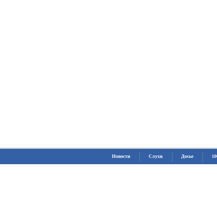
Новости
Слухи
Досье
10