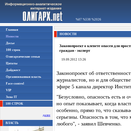
%07 %538 %2026
Главная
НОВОСТИ
Новости
Досье
Законопроект о клевете опасен для прос
100 строк
граждан - эксперт
Олигархические семьи
19.09.2012 13:26
Цитаты
Дайджест
Законопроект об ответственности
Организованная власть
журналистов, но и для обществе
Face-control
эфире 5 канала директор Инсти
VIP
"Безусловно, опасность есть и о
Зона IT
но опыт показывает, когда влас
100 СТРОК
особенно, прямо то, что сказыва
далее
серьезны. Опасность в том, что 
любого", - заявил Шевченко.
ВЛАСТЬ