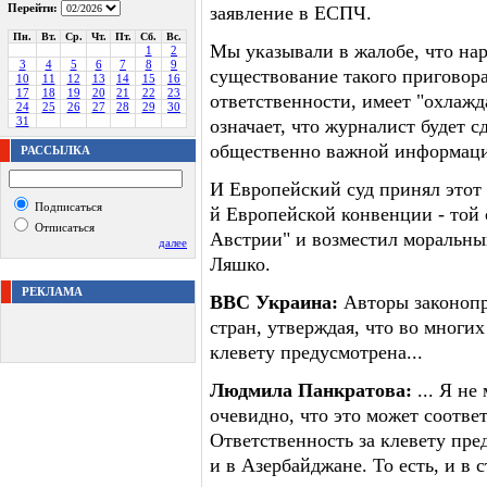
Перейти:
заявление в ЕСПЧ.
Пн.
Вт.
Ср.
Чт.
Пт.
Сб.
Вс.
Мы указывали в жалобе, что нар
1
2
3
4
5
6
7
8
9
существование такого приговора
10
11
12
13
14
15
16
17
18
19
20
21
22
23
ответственности, имеет "охлаж
24
25
26
27
28
29
30
31
означает, что журналист будет 
общественно важной информаци
РАССЫЛКА
И Европейский суд принял этот 
Подписаться
й Европейской конвенции - той 
Отписаться
Австрии" и возместил моральны
далее
Ляшко.
РЕКЛАМА
ВВС Украина:
Авторы законопр
стран, утверждая, что во многих
клевету предусмотрена...
Людмила Панкратова:
... Я не
очевидно, что это может соотве
Ответственность за клевету пред
и в Азербайджане. То есть, и в 