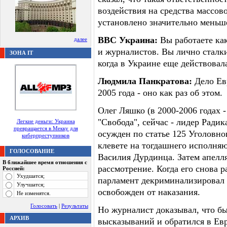
воздействия на средства массов
установлено значительно меньше
ВВС Украина:
Вы работаете ка
далее
и журналистов. Вы лично сталки
ЗОНА IT
когда в Украине еще действовала
Людмила Панкратова:
Дело Ев
2005 года - оно как раз об этом.
Олег Ляшко (в 2000-2006 годах 
"Свобода", сейчас - лидер Радик
Легкие деньги: Украина
превращается в Мекку для
осужден по статье 125 Уголовно
киберпреступников
клевете на тогдашнего исполня
ГОЛОСОВАНИЕ
Василия Дурдинца. Затем апелл
В ближайшее время отношения с
рассмотрение. Когда его снова 
Россией:
Ухудшатся;
парламент декриминализировал 
Улучшатся;
освобожден от наказания.
Не изменятся.
Голосовать
|
Результаты
Но журналист доказывал, что бы
АРХИВ
высказываний и обратился в Евр