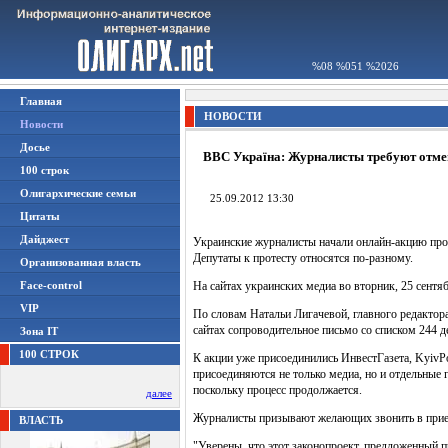
%08 %051 %2026
Главная
НОВОСТИ
Новости
Досье
ВВС Україна: Журналисты требуют отмен
100 строк
Олигархические семьи
25.09.2012 13:30
Цитаты
Дайджест
Украинские журналисты начали онлайн-акцию прот
Депутаты к протесту относятся по-разному.
Организованная власть
Face-control
На сайтах украинских медиа во вторник, 25 сентяб
VIP
По словам Натальи Лигачевой, главного редактора
сайтах сопроводительное письмо со списком 244 д
Зона IT
100 СТРОК
К акции уже присоединились ИнвестГазета, KyivPo
присоединяются не только медиа, но и отдельные г
поскольку процесс продолжается.
далее
Журналисты призывают желающих звонить в прием
ВЛАСТЬ
"Уверены, что этот законопроект, предложенный