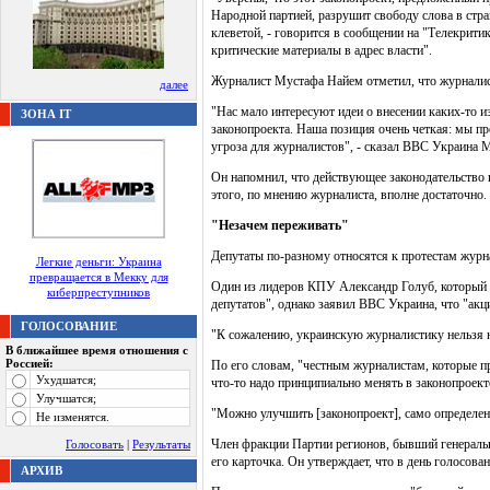
Народной партией, разрушит свободу слова в стра
клеветой, - говорится в сообщении на "Телекрити
критические материалы в адрес власти".
Журналист Мустафа Найем отметил, что журналис
далее
"Нас мало интересуют идеи о внесении каких-то 
ЗОНА IT
законопроекта. Наша позиция очень четкая: мы п
угроза для журналистов", - сказал ВВС Украина 
Он напомнил, что действующее законодательство 
этого, по мнению журналиста, вполне достаточно.
"Незачем переживать"
Депутаты по-разному относятся к протестам журн
Легкие деньги: Украина
превращается в Мекку для
Один из лидеров КПУ Александр Голуб, который в 
киберпреступников
депутатов", однако заявил ВВС Украина, что "акци
ГОЛОСОВАНИЕ
"К сожалению, украинскую журналистику нельзя на
В ближайшее время отношения с
Россией:
По его словам, "честным журналистам, которые пр
Ухудшатся;
что-то надо принципиально менять в законопроект
Улучшатся;
"Можно улучшить [законопроект], само определени
Не изменятся.
Член фракции Партии регионов, бывший генеральн
Голосовать
|
Результаты
его карточка. Он утверждает, что в день голосова
АРХИВ