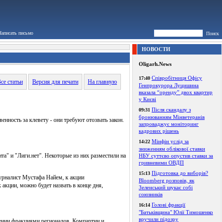
Написать письмо
Поиск
НОВОСТИ
Oligarh.News
Співробітниця Офісу
17:40
се статьи
Версия для печати
На главную
Генпрокурора Луцишина
вказала “оренду” двох квартир
у Києві
Після скандалу з
09:31
бронюванням Мінветеранів
ность за клевету - они требуют отозвать закон.
запроваджує моніторинг
кадрових рішень
Мінфін услід за
14:22
зниженням облікової ставки
та" и "Лиги.нет". Некоторые из них разместили на
НБУ суттєво опустив ставки за
гривневими ОВДП
Підготовка до виборів?
15:13
журналист Мустафа Найем, к акции
Bloomberg розповів, як
 акции, можно будет назвать в конце дня,
Зеленський шукає собі
союзників
Голові фракції
16:14
"Батьківщина" Юлії Тимошенко
вручили підозру
ении фракциями регионалов, Компартии и