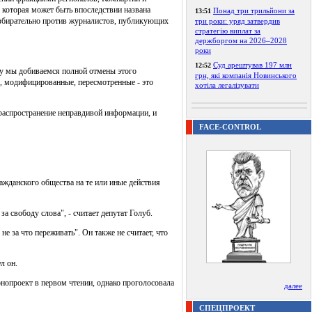
, которая может быть впоследствии названа
Понад три трильйони за
13:51
 избирательно против журналистов, публикующих
три роки: уряд затвердив
стратегію виплат за
держборгом на 2026–2028
роки
Суд арештував 197 млн
12:52
ку мы добиваемся полной отмены этого
грн, які компанія Новинського
е, модифицированные, пересмотренные - это
хотіла легалізувати
 распространение неправдивой информации, и
FACE-CONTROL
ажданского общества на те или иные действия
 свободу слова", - считает депутат Голуб.
 за что переживать". Он также не считает, что
л он.
нопроект в первом чтении, однако проголосовала
далее
СПЕЦПРОЕКТ