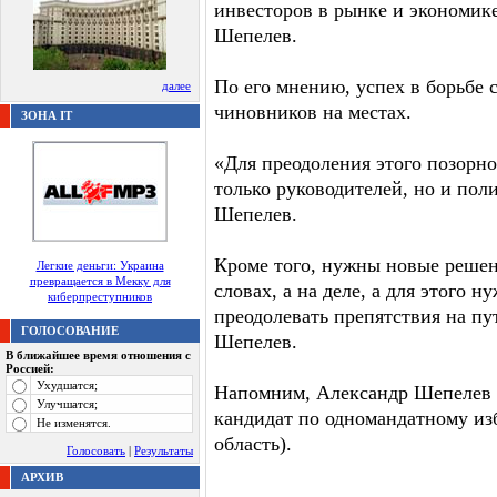
инвесторов в рынке и экономик
Шепелев.
По его мнению, успех в борьбе 
далее
чиновников на местах.
ЗОНА IT
«Для преодоления этого позорно
только руководителей, но и пол
Шепелев.
Кроме того, нужны новые решен
Легкие деньги: Украина
превращается в Мекку для
словах, а на деле, а для этого 
киберпреступников
преодолевать препятствия на пу
ГОЛОСОВАНИЕ
Шепелев.
В ближайшее время отношения с
Россией:
Ухудшатся;
Напомним, Александр Шепелев б
Улучшатся;
кандидат по одномандатному и
Не изменятся.
область).
Голосовать
|
Результаты
АРХИВ