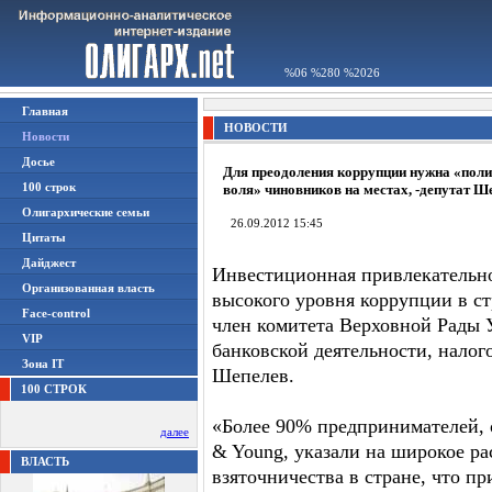
%06 %280 %2026
Главная
НОВОСТИ
Новости
Досье
Для преодоления коррупции нужна «пол
100 строк
воля» чиновников на местах, -депутат Ш
Олигархические семьи
26.09.2012 15:45
Цитаты
Дайджест
Инвестиционная привлекательно
Организованная власть
высокого уровня коррупции в ст
Face-control
член комитета Верховной Рады 
VIP
банковской деятельности, нало
Зона IT
Шепелев.
100 СТРОК
«Более 90% предпринимателей, 
далее
& Young, указали на широкое р
ВЛАСТЬ
взяточничества в стране, что п