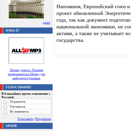
Напомним, Европейский союз и
проект обновленной Энергетиче
года, так как документ подгото
далее
национальной экономики, не со
ЗОНА IT
актами, а также не учитывает в
государства.
Легкие деньги: Украина
превращается в Мекку для
киберпреступников
ГОЛОСОВАНИЕ
В ближайшее время отношения с
Россией:
Ухудшатся;
Улучшатся;
Не изменятся.
Голосовать
|
Результаты
АРХИВ