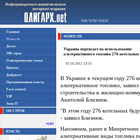
%06 %790 %2026
Главная
НОВОСТИ
Новости
Досье
Украина переведет на использование
100 строк
альтернативного топлива 276 котельных
Олигархические семьи
03.10.2012 13:51
Цитаты
Дайджест
В Украине в текущем году 276 к
Организованная власть
альтернативное топливо, заявил
Face-control
строительства и жилищно-комму
VIP
Анатолий Близнюк.
Зона IT
"В этом году 276 котельных буд
100 СТРОК
- заявил Близнюк.
далее
Напомним, ранее в Минрегионе з
ВЛАСТЬ
альтернативные виды топлива п