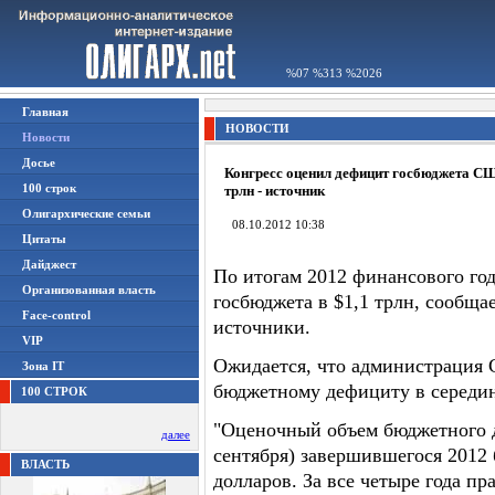
%07 %313 %2026
Главная
НОВОСТИ
Новости
Досье
Конгресс оценил дефицит госбюджета СШ
100 строк
трлн - источник
Олигархические семьи
08.10.2012 10:38
Цитаты
Дайджест
По итогам 2012 финансового го
Организованная власть
госбюджета в $1,1 трлн, сообща
Face-control
источники.
VIP
Ожидается, что администрация
Зона IT
бюджетному дефициту в середин
100 СТРОК
"Оценочный объем бюджетного д
далее
сентября) завершившегося 2012 
ВЛАСТЬ
долларов. За все четыре года п