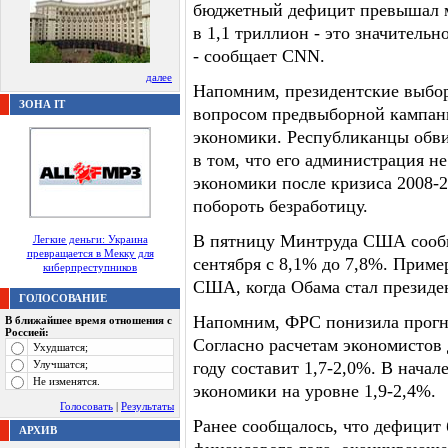
бюджетный дефицит превышал м
в 1,1 триллион - это значительн
- сообщает CNN.
далее
Напомним, президентские выбо
ЗОНА IT
вопросом предвыборной кампани
экономики. Республиканцы обв
в том, что его администрация н
экономики после кризиса 2008-
побороть безработицу.
В пятницу Минтруда США сообщ
Легкие деньги: Украина
превращается в Мекку для
сентября с 8,1% до 7,8%. Приме
киберпреступников
США, когда Обама стал президе
ГОЛОСОВАНИЕ
Напомним, ФРС понизила прогн
В ближайшее время отношения с
Россией:
Согласно расчетам экономистов 
Ухудшатся;
Улучшатся;
году составит 1,7-2,0%. В нача
Не изменятся.
экономики на уровне 1,9-2,4%.
Голосовать
|
Результаты
Ранее сообщалось, что дефицит
АРХИВ