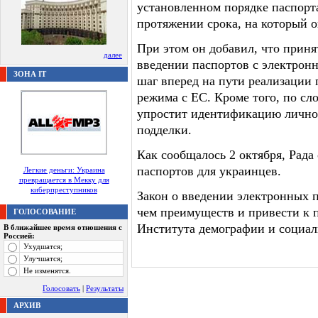
установленном порядке паспорта
протяжении срока, на который о
При этом он добавил, что приня
далее
введении паспортов с электрон
ЗОНА IT
шаг вперед на пути реализации 
режима с ЕС. Кроме того, по сл
упростит идентификацию личнос
подделки.
Как сообщалось 2 октября, Рада
паспортов для украинцев.
Легкие деньги: Украина
превращается в Мекку для
киберпреступников
Закон о введении электронных 
чем преимуществ и привести к п
ГОЛОСОВАНИЕ
Института демографии и социал
В ближайшее время отношения с
Россией:
Ухудшатся;
Улучшатся;
Не изменятся.
Голосовать
|
Результаты
АРХИВ