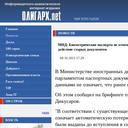
%09 %703 %2026
Главная
НОВОСТИ
Новости
Досье
МИД: Биометрические паспорта не отме
100 строк
действие старых документов
Олигархические семьи
09.10.2012 17:29
Цитаты
Дайджест
В Министерстве иностранных де
Организованная власть
парламентом паспортных докум
Face-control
данными не означает, что ранее
VIP
Об этом сообщил на брифинге 
Зона IT
Дикусаров.
100 СТРОК
"В соответствии с существующе
далее
означает автоматическую потер
ВЛАСТЬ
были выданы до вступления в си