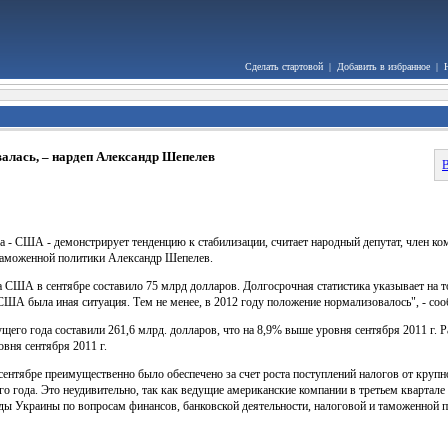
Сделать стартовой
|
Добавить в избранное
|
алась, – нардеп Александр Шепелев
В
 - США - демонстрирует тенденцию к стабилизации, считает народный депутат, член к
 таможенной политики Александр Шепелев.
США в сентябре составило 75 млрд долларов. Долгосрочная статистика указывает на то,
США была иная ситуация. Тем не менее, в 2012 году положение нормализовалось", - со
го года составили 261,6 млрд. долларов, что на 8,9% выше уровня сентября 2011 г.
овня сентября 2011 г.
тябре преимущественно было обеспечено за счет роста поступлений налогов от крупног
го года. Это неудивительно, так как ведущие американские компании в третьем квартал
ды Украины по вопросам финансов, банковской деятельности, налоговой и таможенной 