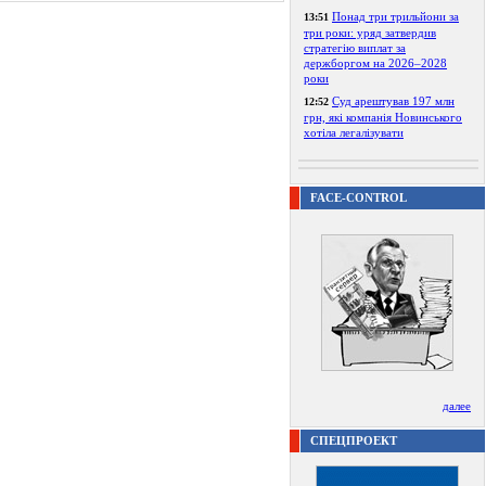
Понад три трильйони за
13:51
три роки: уряд затвердив
стратегію виплат за
держборгом на 2026–2028
роки
Суд арештував 197 млн
12:52
грн, які компанія Новинського
хотіла легалізувати
FACE-CONTROL
далее
СПЕЦПРОЕКТ