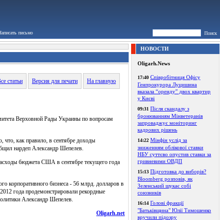
Написать письмо
Поиск
НОВОСТИ
Oligarh.News
Співробітниця Офісу
17:40
се статьи
Версия для печати
На главную
Генпрокурора Луцишина
вказала “оренду” двох квартир
у Києві
Після скандалу з
09:31
бронюванням Мінветеранів
омитета Верховной Рады Украины по вопросам
запроваджує моніторинг
кадрових рішень
 что, как правило, в сентябре доходы
Мінфін услід за
14:22
зниженням облікової ставки
общил нардеп Александр Шепелев.
НБУ суттєво опустив ставки за
гривневими ОВДП
 Расходы бюджета США в сентябре текущего года
Підготовка до виборів?
15:13
Bloomberg розповів, як
о корпоративного бизнеса - 56 млрд. долларов в
Зеленський шукає собі
е 2012 года продемонстрировали рекордные
союзників
политики Александр Шепелев.
Голові фракції
16:14
"Батьківщина" Юлії Тимошенко
Oligarh.net
вручили підозру