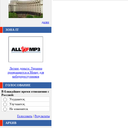
далее
ЗОНА IT
Легкие деньги: Украина
превращается в Мекку для
киберпреступников
ГОЛОСОВАНИЕ
В ближайшее время отношения с
Россией:
Ухудшатся;
Улучшатся;
Не изменятся.
Голосовать
|
Результаты
АРХИВ