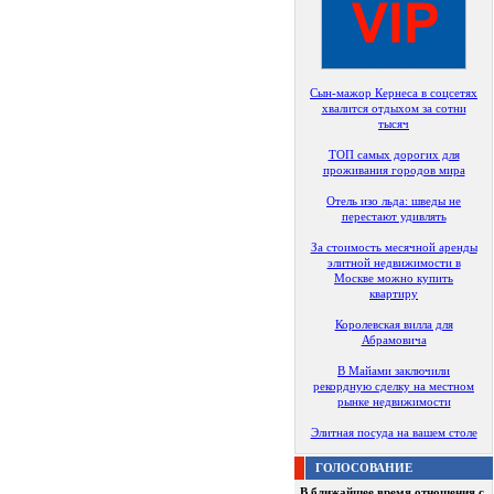
Сын-мажор Кернеса в соцсетях
хвалится отдыхом за сотни
тысяч
ТОП самых дорогих для
проживания городов мира
Отель изо льда: шведы не
перестают удивлять
За стоимость месячной аренды
элитной недвижимости в
Москве можно купить
квартиру
Королевская вилла для
Абрамовича
В Майами заключили
рекордную сделку на местном
рынке недвижимости
Элитная посуда на вашем столе
ГОЛОСОВАНИЕ
В ближайшее время отношения с