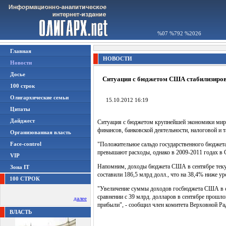
%07 %792 %2026
Главная
НОВОСТИ
Новости
Досье
Ситуация с бюджетом США стабилизиров
100 строк
Олигархические семьи
15.10.2012 16:19
Цитаты
Дайджест
Ситуация с бюджетом крупнейшей экономики мира
финансов, банковской деятельности, налоговой и
Организованная власть
Face-control
"Положительное сальдо государственного бюджета 
превышают расходы, однако в 2009-2011 годах в 
VIP
Напомним, доходы бюджета США в сентябре текуще
Зона IT
составили 186,5 млрд долл., что на 38,4% ниже ур
100 СТРОК
"Увеличение суммы доходов госбюджета США в сен
сравнении с 39 млрд. долларов в сентябре прошло
далее
прибыли", - сообщил член комитета Верховной Ра
ВЛАСТЬ