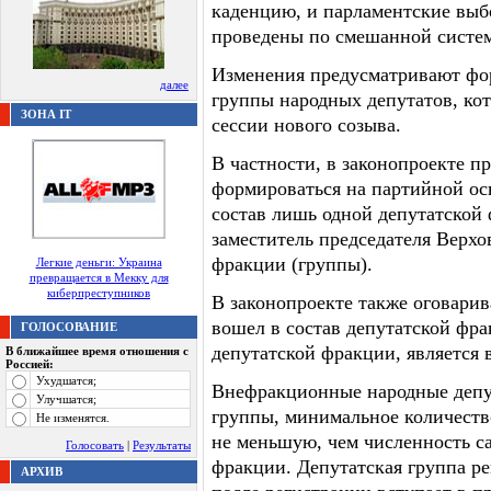
каденцию, и парламентские выбо
проведены по смешанной систем
Изменения предусматривают фо
далее
группы народных депутатов, кот
ЗОНА IT
сессии нового созыва.
В частности, в законопроекте п
формироваться на партийной ос
состав лишь одной депутатской 
заместитель председателя Верхо
фракции (группы).
Легкие деньги: Украина
превращается в Мекку для
киберпреступников
В законопроекте также оговарив
вошел в состав депутатской фра
ГОЛОСОВАНИЕ
депутатской фракции, является
В ближайшее время отношения с
Россией:
Ухудшатся;
Внефракционные народные депут
Улучшатся;
группы, минимальное количеств
Не изменятся.
не меньшую, чем численность с
Голосовать
|
Результаты
фракции. Депутатская группа ре
АРХИВ