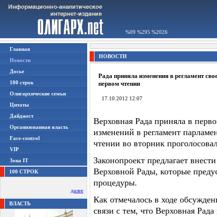
%09 %295 %2026
Главная
НОВОСТИ
Новости
Досье
Рада приняла изменения в регламент сво
100 строк
первом чтении
Олигархические семьи
17.10.2012 12:07
Цитаты
Дайджест
Верховная Рада приняла в перво
Организованная власть
изменений в регламент парламен
Face-control
чтении во вторник проголосовал
VIP
Законопроект предлагает внести
Зона IT
Верховной Рады, которые преду
100 СТРОК
процедуры.
далее
Как отмечалось в ходе обсужден
ВЛАСТЬ
связи с тем, что Верховная Рад