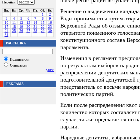
после регистрации вступает в пр
Перейти:
Решение о выдвижении кандидат
Пн.
Вт.
Ср.
Чт.
Пт.
Сб.
Вс.
1
2
Рады принимаются путем открыт
3
4
5
6
7
8
9
10
11
12
13
14
15
16
Верховной Рады об отзыве спик
17
18
19
20
21
22
23
24
25
26
27
28
29
30
открытого поименного голосова
31
конституционного состава Верх
РАССЫЛКА
парламента.
Изменения в регламент предпола
Подписаться
по результатам выборов народны
Отписаться
далее
распределении депутатских манд
подготовительной депутатской г
РЕКЛАМА
представитель от восьми народн
политических партий.
Если после распределения квот 
количество которых составляет 
случае, также предлагается по 
партии.
Народные депутаты, избранные 