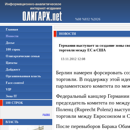
%08 %932 %2026
Главная
НОВОСТИ
Новости
Досье
Германия выступает за создание зоны св
100 строк
торговли между ЕС и США
Олигархические семьи
13.11.2012 12:08
Цитаты
Дайджест
Берлин намерен форсировать с
Организованная власть
торговли. В поддержку этой ид
Face-control
парламентского комитета по ме
VIP
Федеральный канцлер Германии 
Зона IT
председатель комитета по межд
100 СТРОК
Поленц (Ruprecht Polenz) высту
далее
торговли между Евросоюзом и
ВЛАСТЬ
После перевыборов Барака Обам