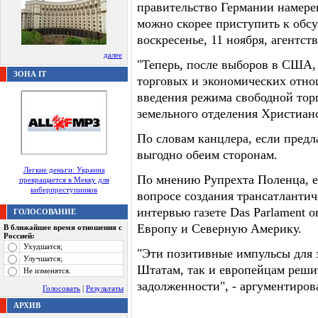
правительство Германии намерен
можно скорее приступить к обсу
воскресенье, 11 ноября, агентств
далее
"Теперь, после выборов в США,
ЗОНА IT
торговых и экономических отн
введения режима свободной торг
земельного отделения Христиан
По словам канцлера, если предл
выгодно обеим сторонам.
Легкие деньги: Украина
По мнению Рупрехта Поленца, 
превращается в Мекку для
киберпреступников
вопросе создания трансатлантич
интервью газете Das Parlament о
ГОЛОСОВАНИЕ
Европу и Северную Америку.
В ближайшее время отношения с
Россией:
Ухудшатся;
"Эти позитивные импульсы для
Улучшатся;
Штатам, так и европейцам реши
Не изменятся.
задолженности", - аргументиров
Голосовать
|
Результаты
АРХИВ