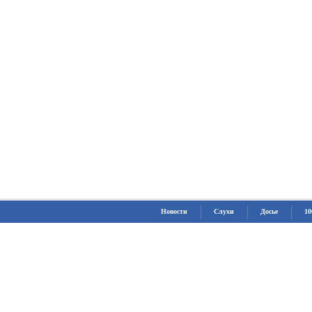
Новости
Слухи
Досье
10