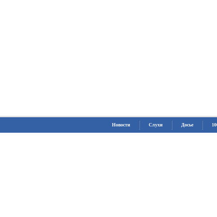
Новости
Слухи
Досье
10