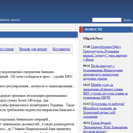
Написать письмо
Поиск
НОВОСТИ
Oligarh.News
Співробітниця Офісу
17:40
се статьи
Версия для печати
На главную
Генпрокурора Луцишина
вказала “оренду” двох квартир
у Києві
Після скандалу з
09:31
бронюванням Мінветеранів
 и недопущения совершения банками
запроваджує моніторинг
ений . Об этом сообщили в пресс - службе НБУ,
кадрових рішень
Мінфін услід за
14:22
го регулирования , контроля и лицензирования ,
зниженням облікової ставки
НБУ суттєво опустив ставки за
содержат признаки легализации криминальных
гривневими ОВДП
бщую сумму более 146 млрд. грн .
Підготовка до виборів?
15:13
службы финансового мониторинга Украины . Такие
Bloomberg розповів, як
по требованию ведомства направлена ​​банками в
Зеленський шукає собі
союзників
отдельных банковских операций ,
Голові фракції
16:14
т занимаемых должностей , а также руководители
"Батьківщина" Юлії Тимошенко
ого , до 7 банков Национальный банк применил
вручили підозру