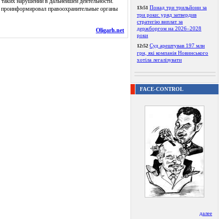
таких нарушений в дальнейшей деятельности.
Понад три трильйони за
13:51
нк проинформировал правоохранительные органы
три роки: уряд затвердив
стратегію виплат за
держборгом на 2026–2028
Oligarh.net
роки
Суд арештував 197 млн
12:52
грн, які компанія Новинського
хотіла легалізувати
FACE-CONTROL
далее