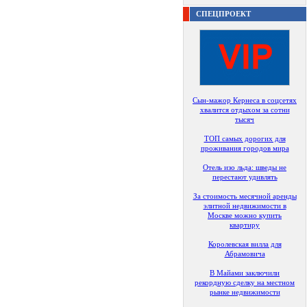
СПЕЦПРОЕКТ
Сын-мажор Кернеса в соцсетях
хвалится отдыхом за сотни
тысяч
ТОП самых дорогих для
проживания городов мира
Отель изо льда: шведы не
перестают удивлять
За стоимость месячной аренды
элитной недвижимости в
Москве можно купить
квартиру
Королевская вилла для
Абрамовича
В Майами заключили
рекордную сделку на местном
рынке недвижимости