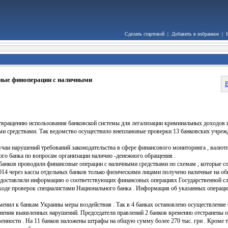
Сделать стартовой
|
Добавить в избранное
|
вные финоперации с наличными
В
отвращению использования банковской системы для легализации криминальных доходов
и средствами. Так ведомство осуществило внеплановые проверки 13 банковских учрежд
чаи нарушений требований законодательства в сфере финансового мониторинга , валютно
ого банка по вопросам организации налично -денежного обращения .
 банков проводили финансовые операции с наличными средствами по схемам , которые 
2014 через кассы отдельных банков только физическими лицами получено наличные на о
 предоставляли информацию о соответствующих финансовых операциях Государственной 
оде проверок специалистами Национального банка . Информация об указанных операции 
енил к банкам Украины меры воздействия . Так в 4 банках остановлено осуществление 
анения выявленных нарушений. Председатели правлений 2 банков временно отстранены о
венности . На 11 банков наложены штрафы на общую сумму более 270 тыс. грн . Кроме т