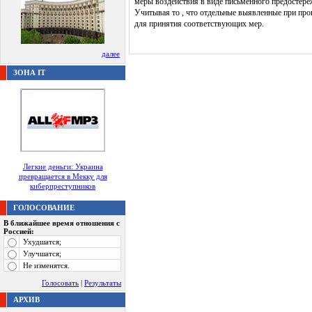
меры воздействия в виде письменного предостере
Учитывая то , что отдельные выявленные при пр
для принятия соответствующих мер.
далее
ЗОНА IT
Легкие деньги: Украина
превращается в Мекку для
киберпреступников
ГОЛОСОВАНИЕ
В ближайшее время отношения с
Россией:
Ухудшатся;
Улучшатся;
Не изменятся.
Голосовать
|
Результаты
АРХИВ