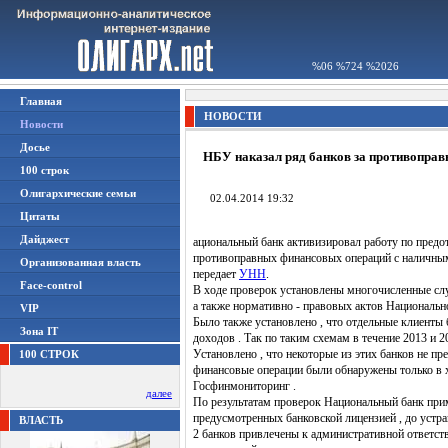
%06 %724 %2026
Главная
НОВОСТИ
Новости
Досье
НБУ наказал ряд банков за противопра
100 строк
Олигархические семьи
02.04.2014 19:32
Цитаты
Дайджест
ациональный банк активизировал работу по пред
противоправных финансовых операций с наличным
Организованная власть
передает
УНН
.
Face-control
В ходе проверок установлены многочисленные слу
а также нормативно - правовых актов Национальн
VIP
Было также установлено , что отдельные клиенты
Зона IT
доходов . Так по таким схемам в течение 2013 и 
Установлено , что некоторые из этих банков не
100 СТРОК
финансовые операции были обнаружены только в х
Госфинмониторинг .
далее
По результатам проверок Национальный банк прим
предусмотренных банковской лицензией , до устр
ВЛАСТЬ
2 банков привлечены к административной ответст