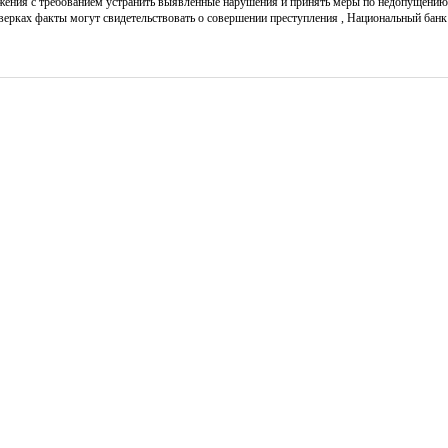
жения с требованием устранить выявленные нарушения и принять меры по недопущению 
оверках факты могут свидетельствовать о совершении преступления , Национальный ба