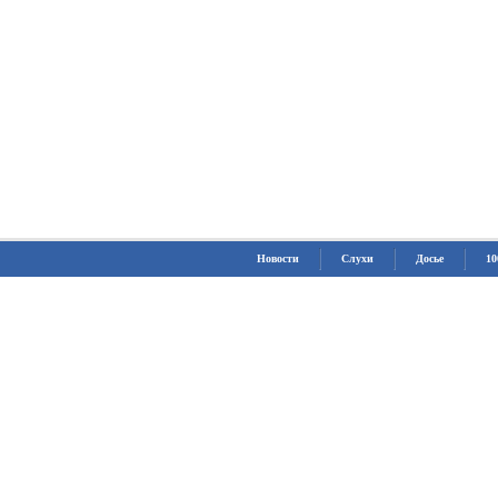
Новости
Слухи
Досье
10