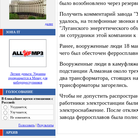
было возобновлено через резер
Получить комментарий завода "
удалось, на телефонные звонки 
далее
"Луганского энергетического об
ЗОНА IT
ли сотрудники этой компании к
Ранее, вооруженные люди 18 мая
чего был обесточен ферросплавн
Вооруженные люди в камуфляже 
подстанции Алмазная около трех
Легкие деньги: Украина
два трансформатора, стоящих на 
превращается в Мекку для
киберпреступников
трансформаторы загорелись.
ГОЛОСОВАНИЕ
Чтобы не допустить распростран
В ближайшее время отношения с
работники электростанции был
Россией:
Ухудшатся;
электроснабжение. После отклю
Улучшатся;
завода ферросплавов была полн
Не изменятся.
Голосовать
|
Результаты
АРХИВ