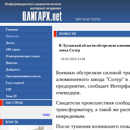
%09 %240 %2026
Главная
НОВОСТИ
Новости
Досье
В Луганской области обстреляли алюми
100 строк
завод Солур
Олигархические семьи
19.05.2014 13:04
Цитаты
Дайджест
Боевики обстреляли силовой т
Организованная власть
алюминиевого завода "Солур" в 
Face-control
предприятие, сообщает Интерфа
VIP
очевидцев.
Зона IT
Свидетели происшествия сообщ
100 СТРОК
трансформатору, а такой же ра
далее
невредимым.
ВЛАСТЬ
После тушения возникшего пожар