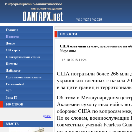
%10 %271 %2026
Главная
НОВОСТИ
Новости
Досье
США озвучили сумму, потраченную на о
100 строк
Украины
Олигархические семьи
18.10.2015 11:24
Цитаты
Дайджест
США потратили более 266 млн д
Организованная власть
украинских военных с начала 20
Face-control
в защите границ и территориаль
VIP
Об этом в Международном центр
Зона IT
Академии сухопутных войск во
100 СТРОК
обороны США по вопросам межд
далее
По ее словам, военнослужащие 
совместных учений Fearless Gua
ВЛАСТЬ
отличную мотивацию к освоению