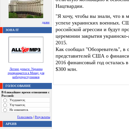
Нацгвардии.
"Я хочу, чтобы вы знали, что в
успехе украинских военных. СШ
далее
российской агрессии и будут про
ЗОНА IT
церемонии закрытия украинско-а
2015.
Как сообщал "Обозреватель", в
представителей США о финанс
2016 финансовый год осталась в
$300 млн.
Легкие деньги: Украина
превращается в Мекку для
киберпреступников
ГОЛОСОВАНИЕ
В ближайшее время отношения с
Россией:
Ухудшатся;
Улучшатся;
Не изменятся.
Голосовать
|
Результаты
АРХИВ