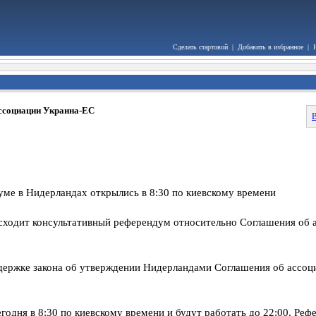
Сделать стартовой
|
Добавить в избранное
|
ассоциации Украина-ЕС
В
уме в Нидерландах открылись в 8:30 по киевскому времени
исходит консультативный референдум относительно Соглашения об
держке закона об утверждении Нидерландами Соглашения об ассо
годня в 8:30 по киевскому времени и будут работать до 22:00. Реф