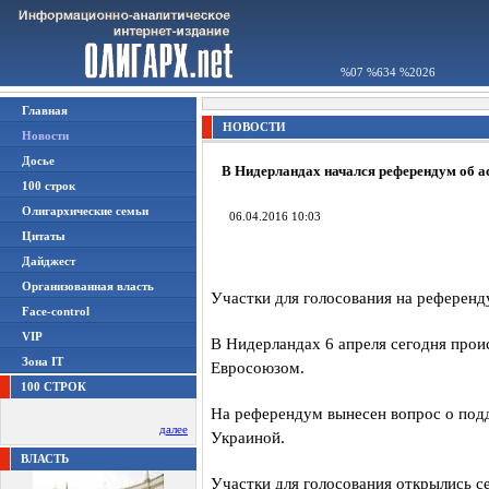
%07 %634 %2026
Главная
НОВОСТИ
Новости
Досье
В Нидерландах начался референдум об 
100 строк
Олигархические семьи
06.04.2016 10:03
Цитаты
Дайджест
Организованная власть
Участки для голосования на референд
Face-control
VIP
В Нидерландах 6 апреля сегодня про
Зона IT
Евросоюзом.
100 СТРОК
На референдум вынесен вопрос о под
далее
Украиной.
ВЛАСТЬ
Участки для голосования открылись се