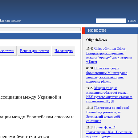
Написать письмо
Поиск
НОВОСТИ
Oligarh.News
Співробітниця Офісу
17:40
се статьи
Версия для печати
На главную
Генпрокурора Луцишина
вказала “оренду” двох квартир
у Києві
Після скандалу з
09:31
бронюванням Мінветеранів
запроваджує моніторинг
кадрових рішень
Мінфін услід за
14:22
зниженням облікової ставки
 ассоциации между Украиной и
НБУ суттєво опустив ставки за
гривневими ОВДП
Підготовка до виборів?
15:13
Bloomberg розповів, як
циации между Европейским союзом и
Зеленський шукає собі
союзників
Голові фракції
16:14
"Батьківщина" Юлії Тимошенко
ерендум будет считаться
вручили підозру