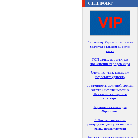
СПЕЦПРОЕКТ
Сын-мажор Кернеса в соцсетях
хвалится отдыхом за сотни
тысяч
ТОП самых дорогих для
проживания городов мира
Отель изо льда: шведы не
перестают удивлять
За стоимость месячной аренды
элитной недвижимости в
Москве можно купить
квартиру
Королевская вилла для
Абрамовича
В Майами заключили
рекордную сделку на местном
рынке недвижимости
Элитная посуда на вашем столе