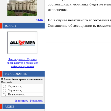
состоявшимся, если явка будет не ме
исполнения.
далее
Но в случае негативного голосования 
Соглашение об ассоциации и, возможно
ЗОНА IT
Легкие деньги: Украина
превращается в Мекку для
киберпреступников
ГОЛОСОВАНИЕ
В ближайшее время отношения с
Россией:
Ухудшатся;
Улучшатся;
Не изменятся.
Голосовать
|
Результаты
АРХИВ