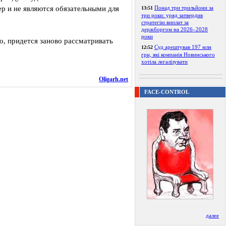
р и не являются обязательными для
Понад три трильйони за
13:51
три роки: уряд затвердив
стратегію виплат за
держборгом на 2026–2028
роки
о, придется заново рассматривать
Суд арештував 197 млн
12:52
грн, які компанія Новинського
хотіла легалізувати
Oligarh.net
FACE-CONTROL
далее