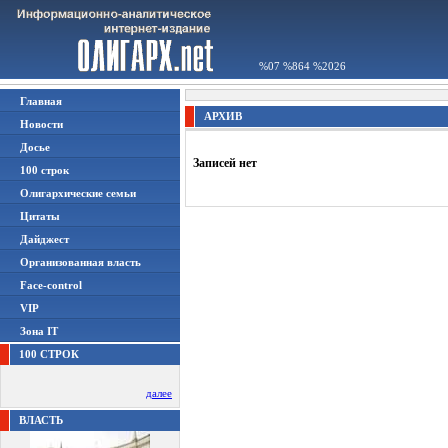
%07 %864 %2026
Главная
АРХИВ
Новости
Досье
Записей нет
100 строк
Олигархические семьи
Цитаты
Дайджест
Организованная власть
Face-control
VIP
Зона IT
100 СТРОК
далее
ВЛАСТЬ