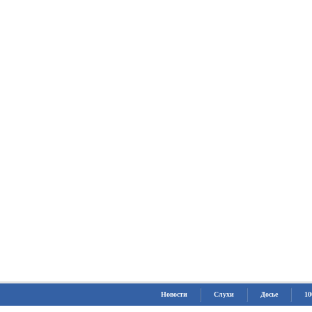
Новости
Слухи
Досье
10