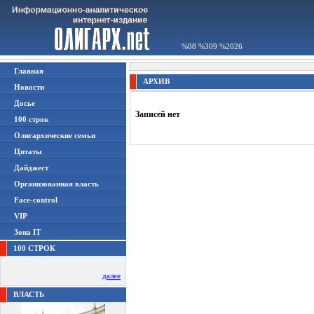
%08 %309 %2026
Главная
АРХИВ
Новости
Досье
Записей нет
100 строк
Олигархические семьи
Цитаты
Дайджест
Организованная власть
Face-control
VIP
Зона IT
100 СТРОК
далее
ВЛАСТЬ