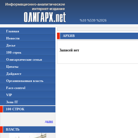
%10 %539 %2026
Главная
АРХИВ
Новости
Досье
Записей нет
100 строк
Олигархические семьи
Цитаты
Дайджест
Организованная власть
Face-control
VIP
Зона IT
100 СТРОК
далее
ВЛАСТЬ