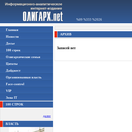
%09 %333 %2026
Главная
АРХИВ
Новости
Досье
Записей нет
100 строк
Олигархические семьи
Цитаты
Дайджест
Организованная власть
Face-control
VIP
Зона IT
100 СТРОК
далее
ВЛАСТЬ