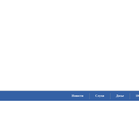
Новости
Слухи
Досье
10