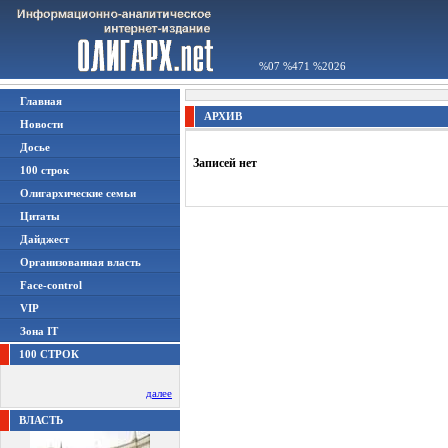
%07 %471 %2026
Главная
АРХИВ
Новости
Досье
Записей нет
100 строк
Олигархические семьи
Цитаты
Дайджест
Организованная власть
Face-control
VIP
Зона IT
100 СТРОК
далее
ВЛАСТЬ