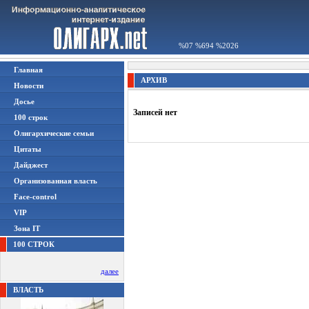
%07 %694 %2026
Главная
АРХИВ
Новости
Досье
Записей нет
100 строк
Олигархические семьи
Цитаты
Дайджест
Организованная власть
Face-control
VIP
Зона IT
100 СТРОК
далее
ВЛАСТЬ