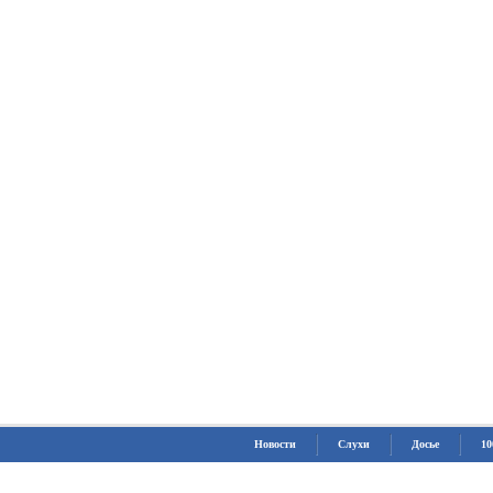
Новости
Слухи
Досье
10