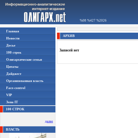
%08 %427 %2026
Главная
АРХИВ
Новости
Досье
Записей нет
100 строк
Олигархические семьи
Цитаты
Дайджест
Организованная власть
Face-control
VIP
Зона IT
100 СТРОК
далее
ВЛАСТЬ