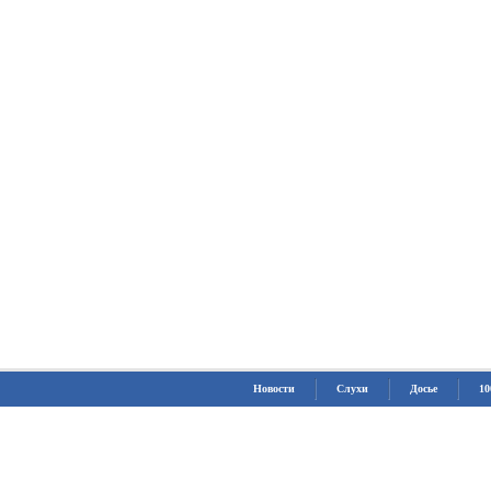
Новости
Слухи
Досье
10