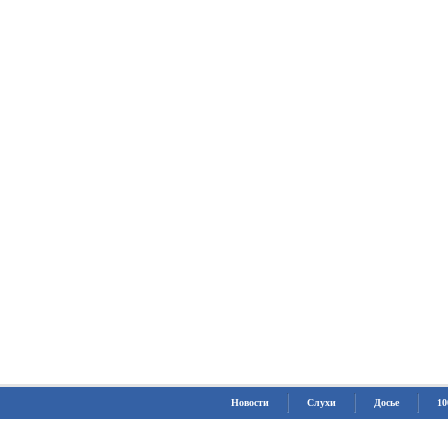
Новости
Слухи
Досье
10