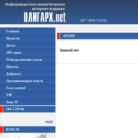
%07 %808 %2026
Главная
АРХИВ
Новости
Досье
Записей нет
100 строк
Олигархические семьи
Цитаты
Дайджест
Организованная власть
Face-control
VIP
Зона IT
100 СТРОК
далее
ВЛАСТЬ