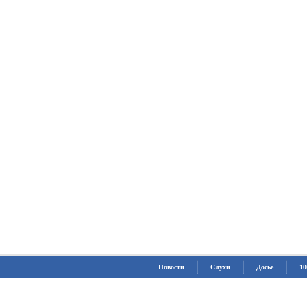
Новости
Слухи
Досье
10