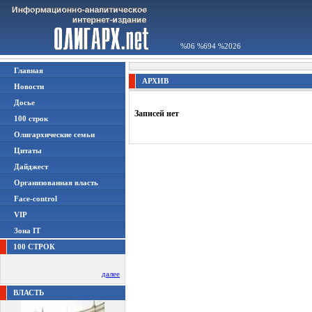
%06 %694 %2026
Главная
АРХИВ
Новости
Досье
Записей нет
100 строк
Олигархические семьи
Цитаты
Дайджест
Организованная власть
Face-control
VIP
Зона IT
100 СТРОК
далее
ВЛАСТЬ