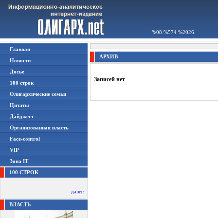
%08 %574 %2026
Главная
АРХИВ
Новости
Досье
Записей нет
100 строк
Олигархические семьи
Цитаты
Дайджест
Организованная власть
Face-control
VIP
Зона IT
100 СТРОК
далее
ВЛАСТЬ