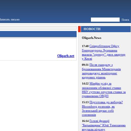
Написать письмо
Поиск
НОВОСТИ
Oligarh.News
Співробітниця Офісу
17:40
Генпрокурора Луцишина
вказала “оренду” двох квартир
Oligarh.net
у Києві
Після скандалу з
09:31
бронюванням Мінветеранів
запроваджує моніторинг
кадрових рішень
Мінфін услід за
14:22
зниженням облікової ставки
НБУ суттєво опустив ставки за
гривневими ОВДП
Підготовка до виборів?
15:13
Bloomberg розповів, як
Зеленський шукає собі
союзників
Голові фракції
16:14
"Батьківщина" Юлії Тимошенко
вручили підозру