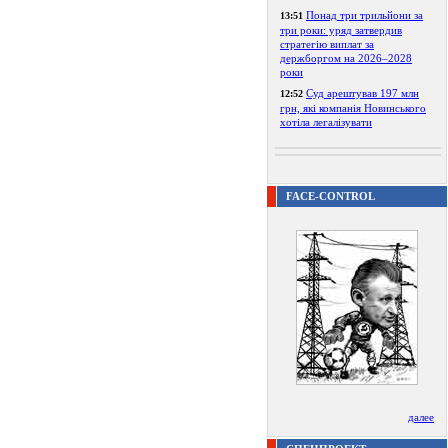
Понад три трильйони за
13:51
три роки: уряд затвердив
стратегію виплат за
держборгом на 2026–2028
роки
Суд арештував 197 млн
12:52
грн, які компанія Новинського
хотіла легалізувати
FACE-CONTROL
далее