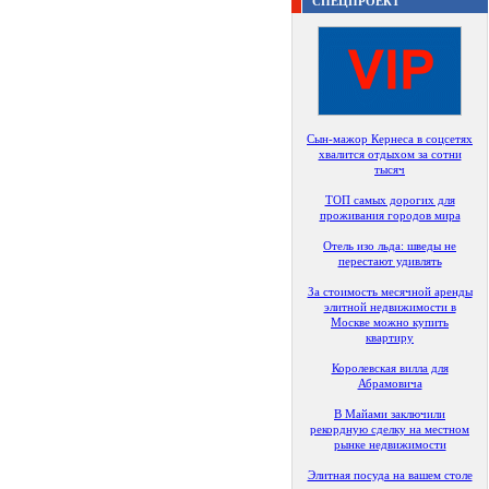
СПЕЦПРОЕКТ
Сын-мажор Кернеса в соцсетях
хвалится отдыхом за сотни
тысяч
ТОП самых дорогих для
проживания городов мира
Отель изо льда: шведы не
перестают удивлять
За стоимость месячной аренды
элитной недвижимости в
Москве можно купить
квартиру
Королевская вилла для
Абрамовича
В Майами заключили
рекордную сделку на местном
рынке недвижимости
Элитная посуда на вашем столе