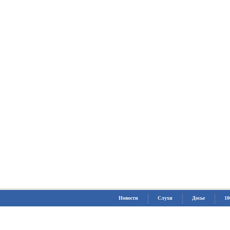
Новости
Слухи
Досье
10