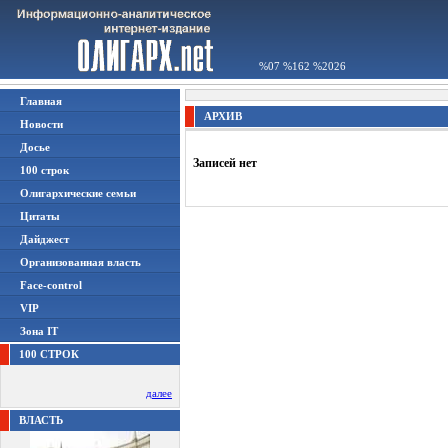
%07 %162 %2026
Главная
АРХИВ
Новости
Досье
Записей нет
100 строк
Олигархические семьи
Цитаты
Дайджест
Организованная власть
Face-control
VIP
Зона IT
100 СТРОК
далее
ВЛАСТЬ