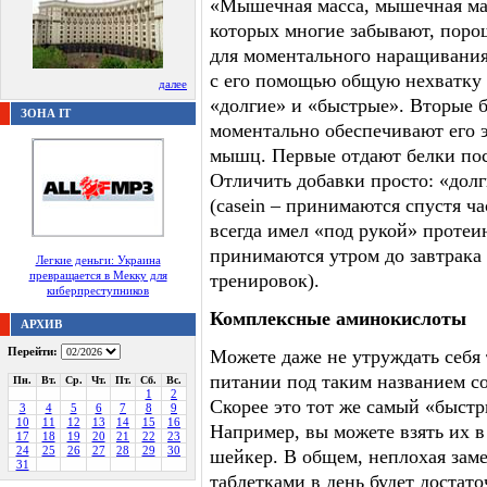
«Мышечная масса, мышечная мас
которых многие забывают, поро
для моментального наращивания
с его помощью общую нехватку 
далее
«долгие» и «быстрые». Вторые б
ЗОНА IT
моментально обеспечивают его 
мышц. Первые отдают белки пост
Отличить добавки просто: «долг
(casein – принимаются спустя ча
всегда имел «под рукой» протеи
принимаются утром до завтрака
Легкие деньги: Украина
превращается в Мекку для
тренировок).
киберпреступников
Комплексные аминокислоты
АРХИВ
Перейти:
Можете даже не утруждать себя 
питании под таким названием с
Пн.
Вт.
Ср.
Чт.
Пт.
Сб.
Вс.
1
2
Скорее это тот же самый «быстр
3
4
5
6
7
8
9
10
11
12
13
14
15
16
Например, вы можете взять их в 
17
18
19
20
21
22
23
24
25
26
27
28
29
30
шейкер. В общем, неплохая зам
31
таблетками в день будет достат