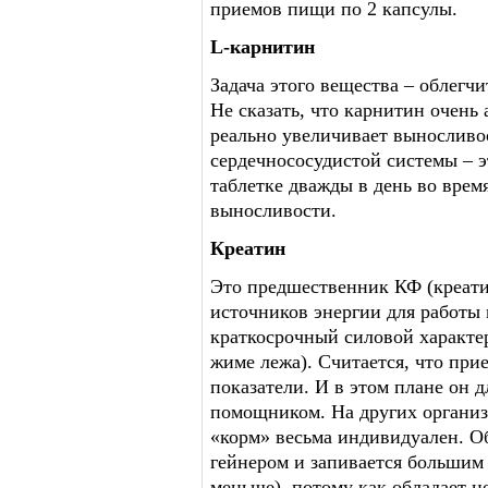
приемов пищи по 2 капсулы.
L-карнитин
Задача этого вещества – облегч
Не сказать, что карнитин очень 
реально увеличивает выносливос
сердечнососудистой системы – э
таблетке дважды в день во врем
выносливости.
Креатин
Это предшественник КФ (креати
источников энергии для работы
краткосрочный силовой характер
жиме лежа). Считается, что при
показатели. И в этом плане он д
помощником. На других организм
«корм» весьма индивидуален. О
гейнером и запивается большим 
меньше), потому как обладает 