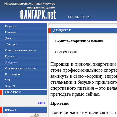
%08 %871 %2026
Главная
ДАЙДЖЕСТ
Новости
Досье
10 «китов» спортивного питания
100 строк
Олигархические семьи
18.06.2014 18:45
Цитаты
Дайджест
Порошки и пилюли, энергетики 
Организованная власть
столе профессионального спортс
Face-control
закинуть в свою «корзину здоро
VIP
стальными и безумно привлекат
Зона IT
спортивного питания – это цела
100 СТРОК
преподать прямо сейчас.
Протеин
далее
ВЛАСТЬ
Новички часто им наливаются, 