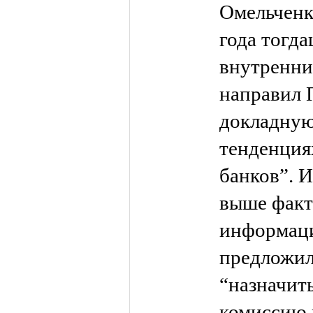
Омельченк
года тогд
внутренни
направил 
докладную
тенденция
банков”. 
выше факт
информаци
предложил
“назначит
комиссию 