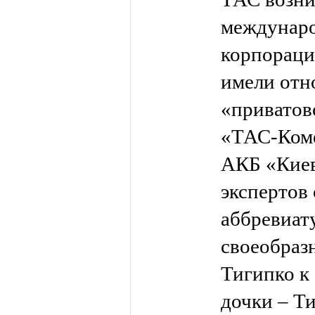
междунаро
корпораци
имели отн
«приватов
«ТАС-Коме
АКБ «Киев
экспертов
аббревиат
своеобраз
Тигипко к
дочки – Т