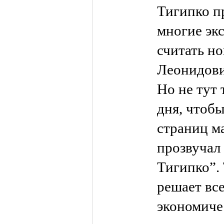
Тигипко п
многие эк
считать н
Леонидови
Но не тут 
дня, чтобы
страниц м
прозвучал
Тигипко”.
решает вс
экономиче