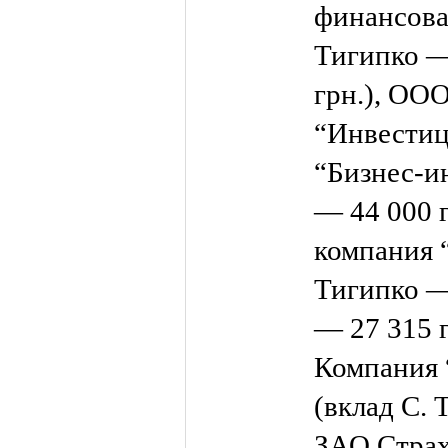
финансова
Тигипко — 
грн.), ОО
“Инвестиц
“Бизнес-ин
— 44 000 г
компания 
Тигипко —
— 27 315 
Компания
(вклад С. 
ЗАО Страх