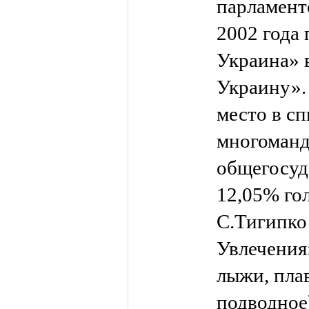
парламент
2002 года
Украина» 
Украину». 
место в сп
многоман
общегосуд
12,05% го
С.Тигипко
Увлечения:
лыжи, плав
подводное