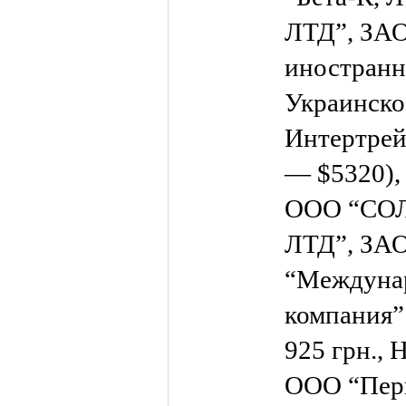
ЛТД”, ЗАО
иностран
Украинско
Интертрей
— $5320),
ООО “СОЛ
ЛТД”, ЗАО
“Междунар
компания”
925 грн., 
ООО “Пер