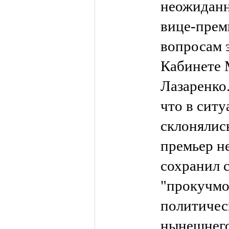
неожиданн
вице-прем
вопросам 
Кабинете 
Лазаренко
что в ситу
склонялис
премьер не
сохранил 
"прокучмо
политиче
нынешнего