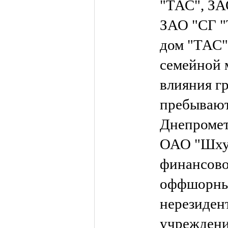
"ТАС", ЗА
ЗАО "СГ "
дом "ТАС"
семейной 
влияния г
пребываю
Днепромет
ОАО "Шхун
финансово
оффшорны
нерезиден
учреждени