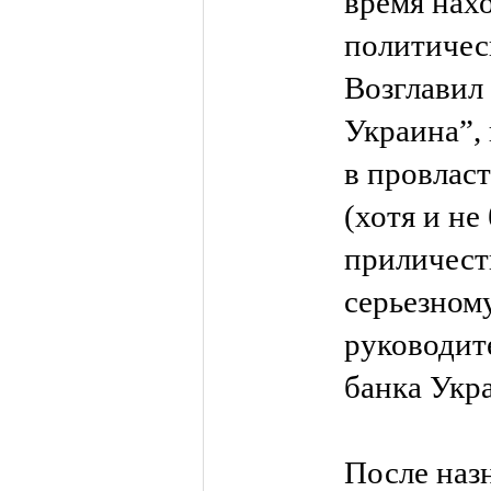
время нах
политичес
Возглавил
Украина”,
в провласт
(хотя и не
приличест
серьезном
руководит
банка Укр
После назн