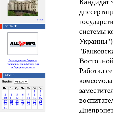
Кандидат 
диссертац
государст
далее
ЗОНА IT
системы к
Украины")
"Банковск
Восточной
Легкие деньги: Украина
превращается в Мекку для
киберпреступников
Работал с
АРХИВ
комсомола
Перейти:
заместите
Пн.
Вт.
Ср.
Чт.
Пт.
Сб.
Вс.
1
2
3
4
5
6
7
8
9
воспитате
10
11
12
13
14
15
16
17
18
19
20
21
22
23
24
25
26
27
28
29
30
Днепропет
31