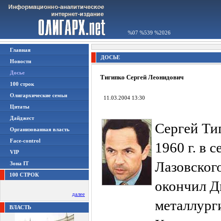
%07 %539 %2026
Главная
ДОСЬЕ
Новости
Досье
Тигипко Сергей Леонидович
100 строк
Олигархические семьи
11.03.2004 13:30
Цитаты
Дайджест
Сергей Ти
Организованная власть
Face-control
1960 г. в 
VIP
Лазовског
Зона IT
100 СТРОК
окончил Д
далее
металлург
ВЛАСТЬ