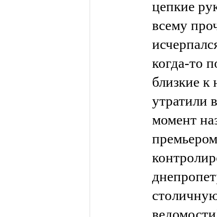
цепкие ру
всему про
исчерпалс
когда-то п
близкие к
утратили 
момент на
премьером
контролир
днепропет
столичную
ведомости