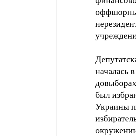
финансово
оффшорны
нерезиден
учреждени
Депутатск
началась в 
довыборах
был избра
Украины п
избиратель
окружении