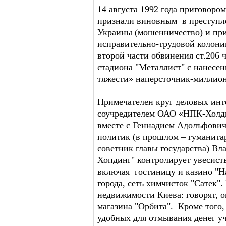
14 августа 1992 года приговором
признали виновным в преступле
Украины (мошенничество) и при
исправительно-трудовой колонии
второй части обвинения ст.206 ч
стадиона "Металлист" с нанесе
тяжести» наперсточник-миллион
Примечателен круг деловых инте
соучредителем ОАО «НПК-Холдин
вместе с
Геннадием Адолъфовиче
политик (в прошлом – гуманита
советник главы государства) 
Хопдинг" контролирует увесист
включая гостиницу и казино "Н
города, сеть химчисток "Сатек".
недвижимости Киева: говорят, 
магазина "Орбита". Кроме того,
удобных для отмывания денег уч