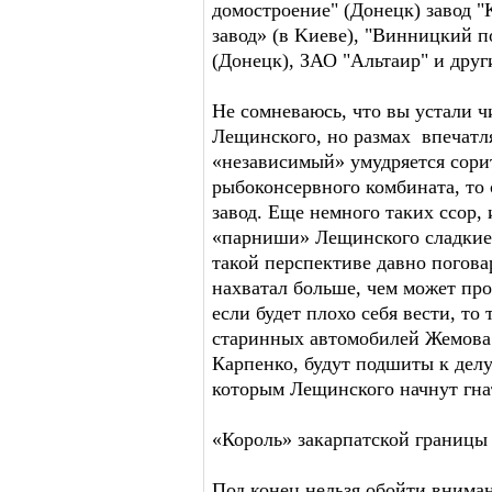
домостроение" (Донецк) завод 
завод» (в Kиеве), "Винницкий 
(Донецк), ЗАО "Альтаир" и друг
Не сомневаюсь, что вы устали ч
Лещинского, но размах впечатля
«независимый» умудряется сорит
рыбоконсервного комбината, то
завод. Еще немного таких ссор, 
«парниши» Лещинского сладкие 
такой перспективе давно погов
нахватал больше, чем может про
если будет плохо себя вести, то
старинных автомобилей Жемова 
Карпенко, будут подшиты к делу
которым Лещинского начнут гнат
«Король» закарпатской границы
Под конец нельзя обойти внима