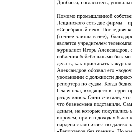
Донбасса, согласитесь, уникаль
Помимо промышленной собственн
Лещинского есть две фирмы – п
«Серебряный век». Последняя к
(точнее влипла в нее), благодар
является учредителем телекомпа
журналист Игорь Александров, 
избиения бейсбольными битами
делать, как приставать к журна
Александров обозвал его «водоч
увольнении с должности директ
репортера по судам. Когда бедн
Славянска, входящего в террит
разделились. Одни считали, что 
что бизнесмена подставили. Са
деньги, на которые покупались 
впрочем, при его доходах было 
нардепа стало известно далеко 
«Репортеров без границ». Но мы