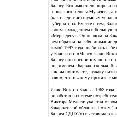
Балогу. Его имя стало широко и
городского головы Мукачева, а
(как следствие) шумным увольн
губернатора. Вместе с тем, Бало
своим вхождением в большую 
«Мерседесу». Он первым на Зак
чем обратил на себя внимание 
зимой 1997 года подбирать себе
у Балоги его «Мерс» звали Вик
Балогу они воспринимали не сто
под именем «Барва», сколько бли
как вы понимаете, чужаку идти 
равно, что пьяному прыгать с м
Итак, Виктор Балога, 1963 года 
поработал в системе потребите
Виктора Медведчука стал мэром 
Закарпатской области. Потом "ки
Балоги СДПУ(о) выставила в кач