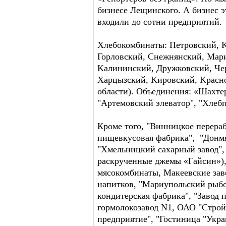
бизнесе Лещинского. А бизнес 
входили до сотни предприятий.
Хлебокомбинаты: Петровский, 
Горловский, Снежнянский, Мар
Kалининский, Дружковский, Че
Харцызский, Kировский, Kрасн
области). Объединения: «Шахтер
"Артемовский элеватор", "Хлеб
Кроме того, "Винницкое перера
пищевкусовая фабрика", "Донмя
"Хмельницкий сахарный завод",
раскрученные джемы «Гайсин»)
мясокомбинаты, Макеевские зав
напитков, "Мариупольский рыб
кондитерская фабрика", "Завод 
гормолокозавод N1, ОАО "Строй
предприятие", "Гостиница "Укр