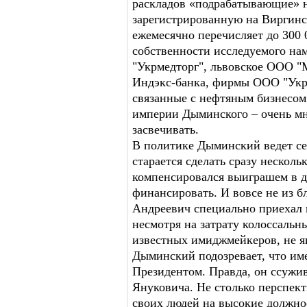
раскладов «подрабатывающие» 
зарегистрированную на Виргинск
ежемесячно перечисляет до 300
собственности исследуемого на
"Укрмедторг", львовское ООО "
Индэкс-банка, фирмы OOO "Укр
связанные с нефтяным бизнесом.
империи Дыминского – очень мно
засвечивать.
В политике Дыминский ведет се
старается сделать сразу несколь
компенсировался выиграшем в д
финансировать. И вовсе не из б
Андреевич специально приехал 
несмотря на затрату колоссальн
известных имиджмейкеров, не я
Дыминский подозревает, что им
Президентом. Правда, он ссужив
Януковича. Не столько перспект
своих людей на высокие должнос