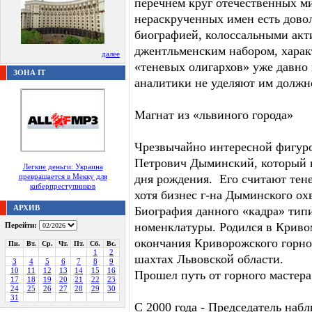
перечнем круг отечественных м
нераскрученных имен есть дово
биографией, колоссальными акт
джентльменским набором, хара
далее
«теневых олигархов» уже давно 
ЗОНА IT
аналитики не уделяют им должн
Магнат из «львиного города»
Чрезвычайно интересной фигуро
Петрович Дыминский, который 
Легкие деньги: Украина
превращается в Мекку для
дня рождения. Его считают тен
киберпреступников
хотя бизнес г-на Дыминского ох
АРХИВ
Биография данного «кадра» тип
номенклатуры. Родился в Кривом
Перейти:
окончания Криворожского горно-
Пн.
Вт.
Ср.
Чт.
Пт.
Сб.
Вс.
1
2
шахтах Львовской области.
3
4
5
6
7
8
9
10
11
12
13
14
15
16
Прошел путь от горного мастера
17
18
19
20
21
22
23
24
25
26
27
28
29
30
31
С 2000 года - Председатель наб