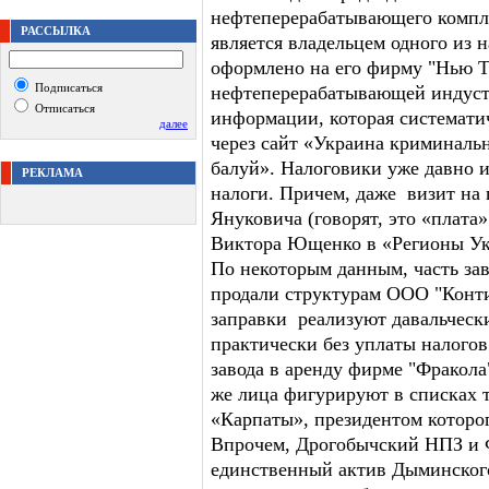
нефтеперерабатывающего компл
РАССЫЛКА
является владельцем одного из
оформлено на его фирму "Нью Т
Подписаться
нефтеперерабатывающей индустр
Отписаться
информации, которая системати
далее
через сайт «Украина криминальн
балуй». Налоговики уже давно и
РЕКЛАМА
налоги. Причем, даже визит на
Януковича (говорят, это «плата
Виктора Ющенко в «Регионы Ук
По некоторым данным, часть за
продали структурам ООО "Конт
заправки реализуют давальческ
практически без уплаты налогов
завода в аренду фирме "Фракола"
же лица фигурируют в списках 
«Карпаты», президентом которог
Впрочем, Дрогобычский НПЗ и Ф
единственный актив Дыминског