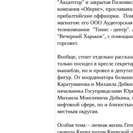
"Акцептор" и закрытая Госкоми
компания «Обериг», прославившая
прибалтийские оффшорки. Помим
магнатом: его ООО Аудиторска
телекомпании "Тонис - центр". 
"Вечерний Харьков", с помощь
горсовет.
Вообще, стоит отдельно расска
только посидел в кресле секрета
вышибли, но и провел в депута
фигур. От координатора больши
Каратуманова и Михаила Добки
начальника Госуправделами Юри
Михаила Моисеевича Добкина, и
нефтяной сфере, но и близостью
местным округам.
Особая тема – личная жизнь Геп
сначала Киева потом Киевской 