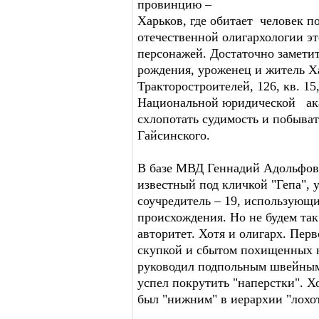
провинцию –
Харьков, где обитает человек 
отечественной олигархологии э
персонажей. Достаточно заметит
рождения, уроженец и житель Х
Тракторостроителей, 126, кв. 1
Национальной юридической акад
схлопотать судимость и побыва
Гайсинского.
В базе МВД Геннадий Адольфови
известный под кличкой "Гепа", 
соучредитель – 19, использующ
происхождения. Но не будем так
авторитет. Хотя и олигарх. Пер
скупкой и сбытом похищенных 
руководил подпольным швейным
успел покрутить "наперстки". Х
был "нижним" в иерархии "лохо