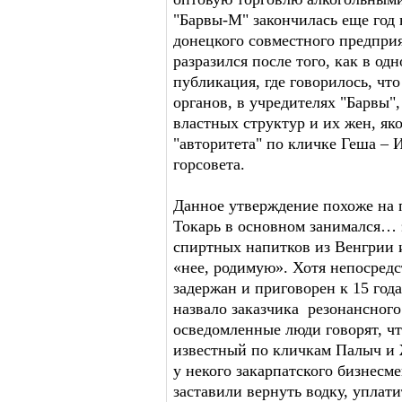
"Барвы-М" закончилась еще год н
донецкого совместного предприя
разразился после того, как в од
публикация, где говорилось, чт
органов, в учредителях "Барвы"
властных структур и их жен, як
"авторитета" по кличке Геша – 
горсовета.
Данное утверждение похоже на 
Токарь в основном занимался… 
спиртных напитков из Венгрии 
«нее, родимую». Хотя непосред
задержан и приговорен к 15 год
назвало заказчика резонансного
осведомленные люди говорят, ч
известный по кличкам Палыч и 
у некого закарпатского бизнесм
заставили вернуть водку, уплат