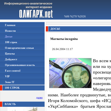
%06 %270 %2026
Главная
ДОСЬЕ
Новости
Досье
Магнаты incognita
100 строк
Олигархические семьи
26.04.2004 11:17
Цитаты
Дайджест
Во всем 
Организованная власть
или на х
Face-control
просвеще
VIP
«олигарх
Зона IT
наверняк
100 СТРОК
Медведчу
ними. Наиболее продвинутые, 
далее
Игоря Коломойского, шефа «ИСД
ВЛАСТЬ
«УкрСиббанка» братьев Ярослав