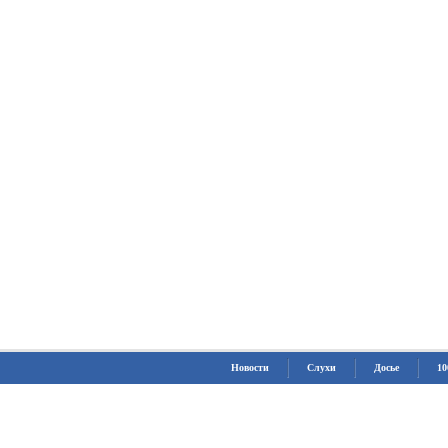
Новости
Слухи
Досье
10