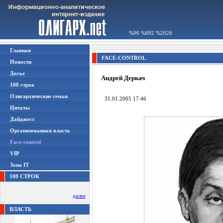
%06 %692 %2026
Главная
FACE-CONTROL
Новости
Досье
Андрей Деркач
100 строк
Олигархические семьи
31.01.2005 17:46
Цитаты
Дайджест
Организованная власть
Face-control
VIP
Зона IT
100 СТРОК
далее
ВЛАСТЬ