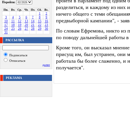
пройти в парламент под одним б
Перейти:
разделиться, и каждому из них 
Пн.
Вт.
Ср.
Чт.
Пт.
Сб.
Вс.
ничего общего с теми обещаниям
1
2
3
4
5
6
7
8
9
предвыборной кампании", - заяв
10
11
12
13
14
15
16
17
18
19
20
21
22
23
24
25
26
27
28
29
30
По словам Ефремова, никто из п
31
по поводу дальнейшей работы в 
РАССЫЛКА
Кроме того, он высказал мнени
присущ им, был устранен, они м
Подписаться
работала бы более слаженно, и н
Отписаться
далее
получается".
РЕКЛАМА