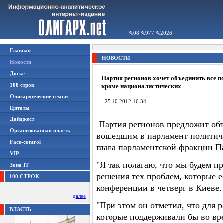
%08 %977 %2026
Главная
НОВОСТИ
Новости
Досье
Партия регионов хочет объединить все п
100 строк
кроме националистических
Олигархические семьи
25.10.2012 16:34
Цитаты
Дайджест
Партия регионов предложит объ
Организованная власть
вошедшим в парламент политиче
Face-control
глава парламентской фракции П
VIP
"Я так полагаю, что мы будем п
Зона IT
решения тех проблем, которые ест
100 СТРОК
конференции в четверг в Киеве.
далее
"При этом он отметил, что для 
ВЛАСТЬ
которые поддерживали бы во вр