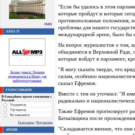
"Если бы удалось в этом парлам
которые пройдут и которые сег
противоположные положения, но
далее
проблемы для нашего государств
ЗОНА IT
международной арене, было бы н
На вопрос журналистов о том, 
объединятся в Верховной Раде, 
которые войдут в парламент, кр
"Я могу сказать твердо, что вря
Легкие деньги: Украина
силам, особенно националистиче
превращается в Мекку для
киберпреступников
сказал Ефремов.
ГОЛОСОВАНИЕ
Вместе с тем он уточнил: "Я им
В ближайшее время отношения с
радикально и националистическ
Россией:
Ухудшатся;
Улучшатся;
Также Ефремов прогнозирует р
Не изменятся.
Батьківщина после прохождения
Голосовать
|
Результаты
"Складывается мнение, что они г
АРХИВ