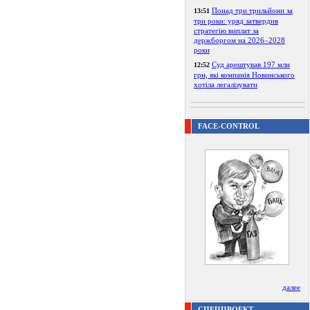
Понад три трильйони за
13:51
три роки: уряд затвердив
стратегію виплат за
держборгом на 2026–2028
роки
Суд арештував 197 млн
12:52
грн, які компанія Новинського
хотіла легалізувати
FACE-CONTROL
далее
СПЕЦПРОЕКТ