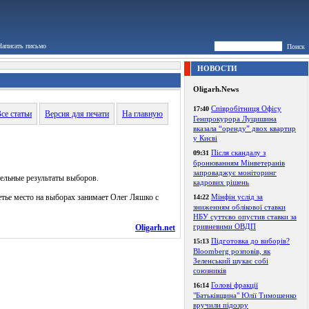
Написать письмо
Поиск
НОВОСТИ
Oligarh.News
Співробітниця Офісу
17:40
се статьи
Версия для печати
На главную
Генпрокурора Луцишина
вказала “оренду” двох квартир
у Києві
Після скандалу з
09:31
бронюванням Мінветеранів
запроваджує моніторинг
тельные результаты выборов.
кадрових рішень
етье место на выборах занимает Олег Ляшко с
Мінфін услід за
14:22
зниженням облікової ставки
НБУ суттєво опустив ставки за
гривневими ОВДП
Oligarh.net
Підготовка до виборів?
15:13
Bloomberg розповів, як
Зеленський шукає собі
союзників
Голові фракції
16:14
"Батьківщина" Юлії Тимошенко
вручили підозру