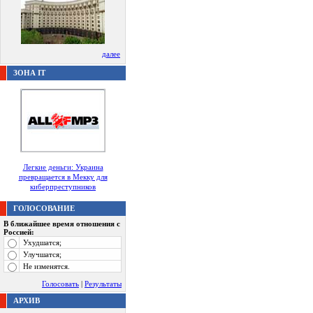
далее
ЗОНА IT
Легкие деньги: Украина
превращается в Мекку для
киберпреступников
ГОЛОСОВАНИЕ
В ближайшее время отношения с
Россией:
Ухудшатся;
Улучшатся;
Не изменятся.
Голосовать
|
Результаты
АРХИВ