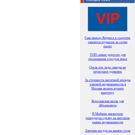
Сын-мажор Кернеса в соцсетях
хвалится отдыхом за сотни
тысяч
ТОП самых дорогих для
проживания городов мира
Отель изо льда: шведы не
перестают удивлять
За стоимость месячной аренды
элитной недвижимости в
Москве можно купить
квартиру
Королевская вилла для
Абрамовича
В Майами заключили
рекордную сделку на местном
рынке недвижимости
Элитная посуда на вашем столе