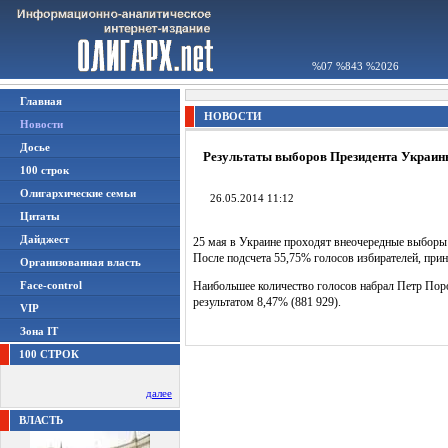
%07 %843 %2026
Главная
НОВОСТИ
Новости
Досье
Результаты выборов Президента Украин
100 строк
Олигархические семьи
26.05.2014 11:12
Цитаты
Дайджест
25 мая в Украине проходят внеочередные выборы
После подсчета 55,75% голосов избирателей, при
Организованная власть
Face-control
Наибольшее количество голосов набрал Петр Поро
результатом 8,47% (881 929).
VIP
Зона IT
100 СТРОК
далее
ВЛАСТЬ