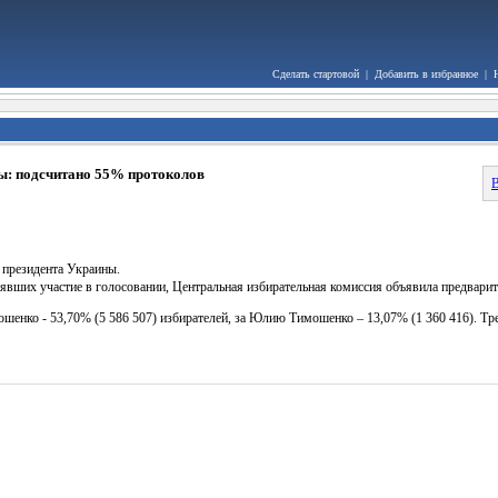
Сделать стартовой
|
Добавить в избранное
|
ы: подсчитано 55% протоколов
В
 президента Украины.
нявших участие в голосовании, Центральная избирательная комиссия объявила предвари
шенко - 53,70% (5 586 507) избирателей, за Юлию Тимошенко – 13,07% (1 360 416). Тр