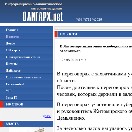
%09 %712 %2026
Главная
НОВОСТИ
Новости
Досье
В Житомире захватчики освободили из п
100 строк
заложников
Олигархические семьи
28.05.2014 12:18
Цитаты
Дайджест
В переговорах с захватчиками 
Организованная власть
области.
Face-control
После длительных переговоров 
VIP
человек, которых держали в за
Зона IT
В переговорах участвовали губ
100 СТРОК
и руководитель Житомирского 
далее
Демьяненко.
ВЛАСТЬ
За несколько часов им удалось