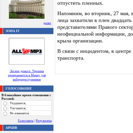
отпустить пленных.
Напомним, во вторник, 27 мая,
лица захватили в плен двадцать
далее
представителями Правого сектор
ЗОНА IT
неофициальной информации, до
крыла организации.
В связи с инцидентом, в центр
транспорта.
Легкие деньги: Украина
превращается в Мекку для
киберпреступников
ГОЛОСОВАНИЕ
В ближайшее время отношения с
Россией:
Ухудшатся;
Улучшатся;
Не изменятся.
Голосовать
|
Результаты
АРХИВ