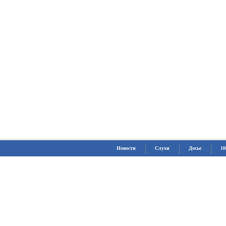
Новости
Слухи
Досье
10