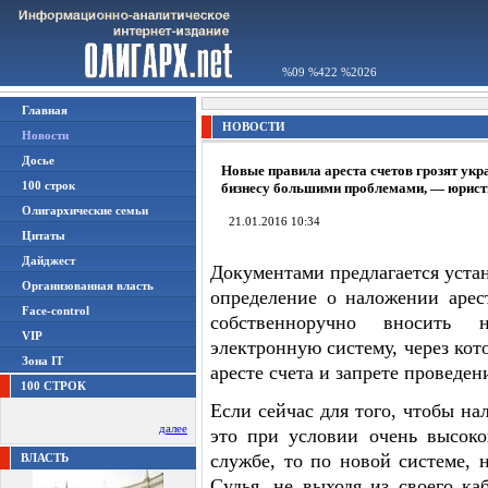
%09 %422 %2026
Главная
НОВОСТИ
Новости
Досье
Новые правила ареста счетов грозят ук
100 строк
бизнесу большими проблемами, — юрис
Олигархические семьи
21.01.2016 10:34
Цитаты
Дайджест
Документами предлагается устан
Организованная власть
определение о наложении арес
Face-control
собственноручно вносить 
VIP
электронную систему, через ко
Зона IT
аресте счета и запрете проведен
100 СТРОК
Если сейчас для того, чтобы на
далее
это при условии очень высок
службе, то по новой системе, н
ВЛАСТЬ
Судья, не выходя из своего ка