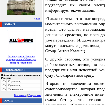
подтвердит их своим элек
информирует еizvestia.com.
«Такая система, это шаг вперед
далее
моментального выполнения опр
ЗОНА IT
истца. Это сделает невозможн
денежные средства, но пока д
уже переведены. И, даже выигра
могут взыскать с должника»,
Group Антон Каганец.
Легкие деньги: Украина
С другой стороны, это ускори
превращается в Мекку для
киберпреступников
добросовестных истцов, но та
предприятия или нечестной кон
ГОЛОСОВАНИЕ
будут блокироваться сразу.
В ближайшее время отношения с
Россией:
Ухудшатся;
Вторым нововведением являет
Улучшатся;
судопроизводства, которая пре
Не изменятся.
заявления в электронном виде 
Голосовать
|
Результаты
судом без участия сторон
АРХИВ