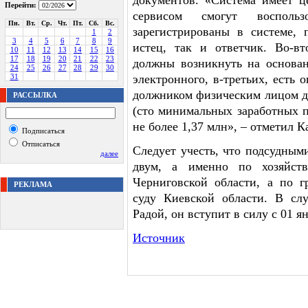
документов. «Система имеет ц
Перейти:
сервисом смогут восполь
Пн.
Вт.
Ср.
Чт.
Пт.
Сб.
Вс.
зарегистрированы в системе, 
1
2
3
4
5
6
7
8
9
истец, так и ответчик. Во-в
10
11
12
13
14
15
16
17
18
19
20
21
22
23
должны возникнуть на основан
24
25
26
27
28
29
30
31
электронного, в-третьих, есть 
должником физическим лицом до
РАССЫЛКА
(сто минимальных заработных п
не более 1,37 млн», – отметил К
Подписаться
Отписаться
Следует учесть, что подсудными
далее
двум, а именно по хозяйст
Черниговской области, а по 
РЕКЛАМА
суду Киевской области. В сл
Радой, он вступит в силу с 01 ян
Источник