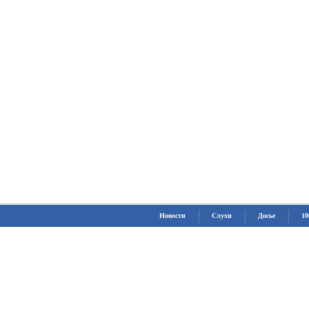
Новости
Слухи
Досье
10