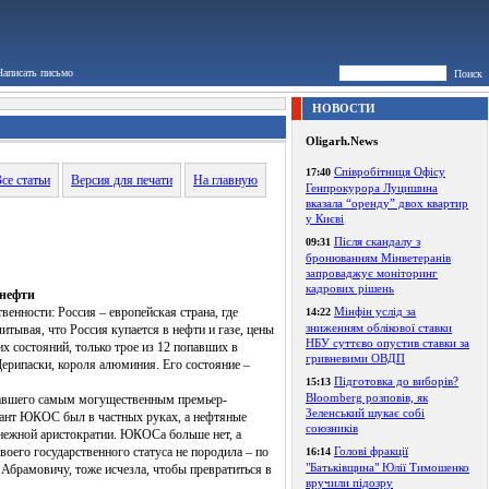
Написать письмо
Поиск
НОВОСТИ
Oligarh.News
Співробітниця Офісу
17:40
се статьи
Версия для печати
На главную
Генпрокурора Луцишина
вказала “оренду” двох квартир
у Києві
Після скандалу з
09:31
бронюванням Мінветеранів
запроваджує моніторинг
кадрових рішень
 нефти
енности: Россия – европейская страна, где
Мінфін услід за
14:22
зниженням облікової ставки
итывая, что Россия купается в нефти и газе, цены
НБУ суттєво опустив ставки за
х состояний, только трое из 12 попавших в
гривневими ОВДП
Дерипаски, короля алюминия. Его состояние –
Підготовка до виборів?
15:13
Bloomberg розповів, як
тавшего самым могущественным премьер-
Зеленський шукає собі
гант ЮКОС был в частных руках, а нефтяные
союзників
нежной аристократии. ЮКОСа больше нет, а
оего государственного статуса не породила – по
Голові фракції
16:14
"Батьківщина" Юлії Тимошенко
Абрамовичу, тоже исчезла, чтобы превратиться в
вручили підозру