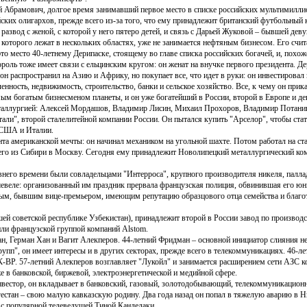
й Абрамович, долгое время занимавший первое место в списке российских мультимилл
йских олигархов, прежде всего из-за того, что ему принадлежит британский футбольный 
 развод с женой, с которой у него пятеро детей, и связь с Дарьей Жуковой – бывшей де
 которого лежат в нескольких областях, уже не занимается нефтяным бизнесом. Его счит
это место 40-летнему Дерипаске, стоящему во главе списка российских богачей, и, по
роль тоже имеет связи с ельцинским кругом: он женат на внучке первого президента. Д
он распространил на Азию и Африку, но покупает все, что идет в руки: он инвестирова
нность, недвижимость, строительство, банки и сельское хозяйство. Все, к чему он прика
самым богатым бизнесменом планеты, и он уже богатейший в России, второй в Европе и де
еталлургией: Алексей Мордашов, Владимир Лисин, Михаил Прохоров, Владимир Потани
али", второй сталелитейной компании России. Он пытался купить "Арселор", чтобы стат
в США и Италии.
та американской мечты: он начинал механиком на угольной шахте. Потом работал на ста
 его из Сибири в Москву. Сегодня ему принадлежит Новолипецкий металлургический ко
внего времени были совладельцами "Интерроса", крупного производителя никеля, палла
шевеле: организованный им праздник прервала французская полиция, обвинившая его юны
ым, бывшим вице-премьером, имеющим репутацию образцового отца семейства и благот
й советской республике Узбекистан), принадлежит второй в России завод по производст
ли французской группой компаний Alstom.
, Герман Хан и Вагит Алекперов. 44-летний Фридман – основной инициатор слияния не
упп", он имеет интересы и в других секторах, прежде всего в телекоммуникациях. 46-
-BP. 57-летний Алекперов возглавляет "Лукойл" и занимается расширением сети АЗС 
 в банковской, биржевой, электроэнергетической и медийной сфере.
вестор, он вкладывает в банковский, газовый, золотодобывающий, телекоммуникационн
естан – свою малую кавказскую родину. Два года назад он попал в тяжелую аварию в Ни
 с популярной телеведущей Тиной Канделаки.