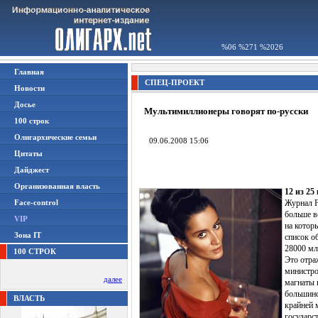
%06 %271 %2026
Главная
СПЕЦ-ПРОЕКТ
Новости
Досье
Мультимиллионеры говорят по-русски
100 строк
Олигархические семьи
09.06.2008 15:06
Цитаты
Дайджест
Организованная власть
12 из 2
Face-control
Журнал F
больше в
VIP
на котор
Зона IT
список о
28000 мл
100 СТРОК
Это отра
министро
далее
магнаты 
большинс
ВЛАСТЬ
крайней 
государс