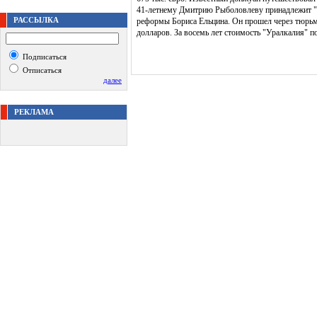
41-летнему Дмитрию Рыболовлеву принадлежит "Ур
РАССЫЛКА
реформы Бориса Ельцина. Он прошел через тюрьму 
долларов. За восемь лет стоимость "Уралкалия" п
Подписаться
Отписаться
далее
РЕКЛАМА