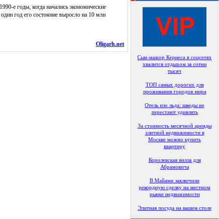
990-е годы, когда начались экономические
 один год его состояние выросло на 10 млн
Oligarh.net
Сын-мажор Кернеса в соцсетях
хвалится отдыхом за сотни
тысяч
ТОП самых дорогих для
проживания городов мира
Отель изо льда: шведы не
перестают удивлять
За стоимость месячной аренды
элитной недвижимости в
Москве можно купить
квартиру
Королевская вилла для
Абрамовича
В Майами заключили
рекордную сделку на местном
рынке недвижимости
Элитная посуда на вашем столе