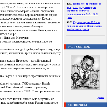
ионеров, несомненно, является самым популярным
Понад три трильйони за
13:51
клуб "Челси". Его известности подобгревают
три роки: уряд затвердив
стратегію виплат за
вушкой теннисиста Марата Сафина. Абрамович,
держборгом на 2026–2028
али казначеем семьи Бориса Ельцина, но он уже
роки
хоже, пользующемуся расположением Кремля.
ерипаска не ограничивается алюминием, торговлю
Суд арештував 197 млн
12:52
грн, які компанія Новинського
л в машиностроение, автомобильную
хотіла легалізувати
сается, превращается в золото. Он покупает – и
вятый в мире.
н и Искандер Махмудов.
ь первым производителем стали в мире, но
FACE-CONTROL
лелитейном заводе. Судьба улыбнулась ему, когда
мбинат, занимающий третье место по производству
дия и золота. Прохоров – самый завидный
х спутниц в проституции; этот инцидент ускорил
ворителя, жертвующего, в основном, на
ву нефти. Он планирует стратегическое слияние с
фтяной компании ТНК с гигантом British
летний Хан – бывший партнер Фридмана,
компании в Европе и США. Этот предприниматель
далее
ый и гостиничный бизнес. Был депутатом от
цце, вдребезги разбив свою Ferrari стоимостью
СПЕЦПРОЕКТ