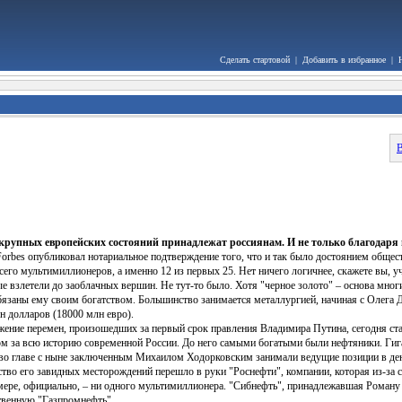
Сделать стартовой
|
Добавить в избранное
|
В
5 крупных европейских состояний принадлежат россиянам. И не только благодаря
orbes опубликовал нотариальное подтверждение того, что и так было достоянием обществ
сего мультимиллионеров, а именно 12 из первых 25. Нет ничего логичнее, скажете вы, уч
ые взлетели до заоблачных вершин. Не тут-то было. Хотя "черное золото" – основа многи
бязаны ему своим богатством. Большинство занимается металлургией, начиная с Олега 
н долларов (18000 млн евро).
жение перемен, произошедших за первый срок правления Владимира Путина, сегодня с
м за всю историю современной России. До него самыми богатыми были нефтяники. Ги
во главе с ныне заключенным Михаилом Ходорковским занимали ведущие позиции в де
тво его завидных месторождений перешло в руки "Роснефти", компании, которая из-за св
мере, официально, – ни одного мультимиллионера. "Сибнефть", принадлежавшая Роману 
твенную "Газпромнефть".