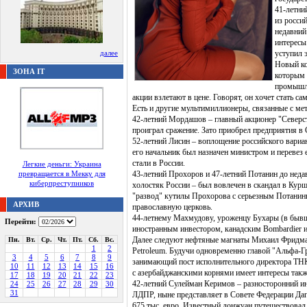
41-летни
из росси
недавний
интересы
далее
уступил 
Новый ко
ЗОНА IT
которым 
промышле
акции взлетают в цене. Говорят, он хочет стать 
Есть и другие мультимиллионеры, связанные с м
42-летний Мордашов – главный акционер "Северст
проиграл сражение. Зато приобрел предприятия 
52-летний Лисин – воплощение российского вариан
его начальник был назначен министром и перевез
стали в России.
Легкие деньги: Украина
превращается в Мекку для
43-летний Прохоров и 47-летний Потанин до неда
киберпреступников
холостяк России – был вовлечен в скандал в Кур
"развод" кутилы Прохорова с серьезным Потанин
АРХИВ
православную церковь.
44-летнему Махмудову, уроженцу Бухары (в бывше
Перейти:
иностранным инвестором, канадским Bombardier и
Далее следуют нефтяные магнаты Михаил Фридман
Пн.
Вт.
Ср.
Чт.
Пт.
Сб.
Вс.
1
2
Petroleum. Будучи одновременно главой "Альфа-Гр
3
4
5
6
7
8
9
занимающий пост исполнительного директора ТНК
10
11
12
13
14
15
16
с азербайджанскими корнями имеет интересы также
17
18
19
20
21
22
23
42-летний Сулейман Керимов – разносторонний ин
24
25
26
27
28
29
30
31
ЛДПР, ныне представляет в Совете Федерации Даг
675 тыс. евро. Известный донжуан путешествовал