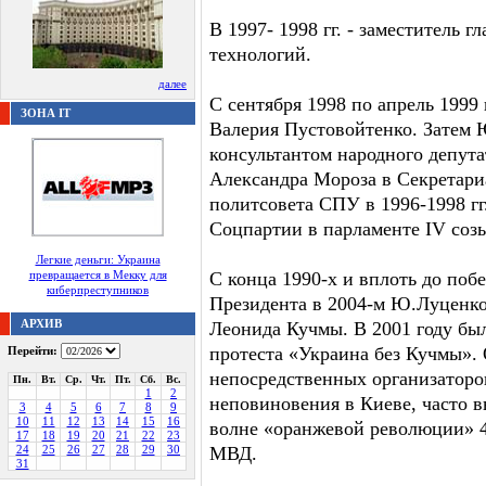
В 1997- 1998 гг. - заместитель 
технологий.
далее
С сентября 1998 по апрель 1999
ЗОНА IT
Валерия Пустовойтенко. Затем 
консультантом народного депут
Александра Мороза в Секретари
политсовета СПУ в 1996-1998 г
Соцпартии в парламенте IV соз
Легкие деньги: Украина
превращается в Мекку для
С конца 1990-х и вплоть до по
киберпреступников
Президента в 2004-м Ю.Луценк
АРХИВ
Леонида Кучмы. В 2001 году бы
протеста «Украина без Кучмы». 
Перейти:
непосредственных организаторо
Пн.
Вт.
Ср.
Чт.
Пт.
Сб.
Вс.
1
2
неповиновения в Киеве, часто 
3
4
5
6
7
8
9
10
11
12
13
14
15
16
волне «оранжевой революции» 4
17
18
19
20
21
22
23
24
25
26
27
28
29
30
МВД.
31