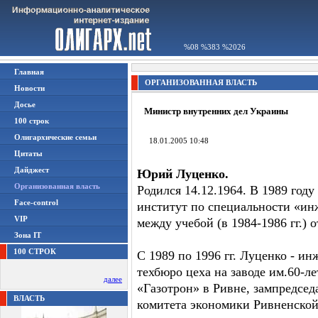
%08 %383 %2026
Главная
ОРГАНИЗОВАННАЯ ВЛАСТЬ
Новости
Досье
Министр внутренних дел Украины
100 строк
Олигархические семьи
18.01.2005 10:48
Цитаты
Дайджест
Юрий Луценко.
Организованная власть
Родился 14.12.1964. В 1989 год
Face-control
институт по специальности «ин
VIP
между учебой (в 1984-1986 гг.) 
Зона IT
100 СТРОК
С 1989 по 1996 гг. Луценко - ин
техбюро цеха на заводе им.60-л
далее
«Газотрон» в Ривне, зампредсед
ВЛАСТЬ
комитета экономики Ривненской