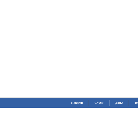
Новости
Слухи
Досье
10