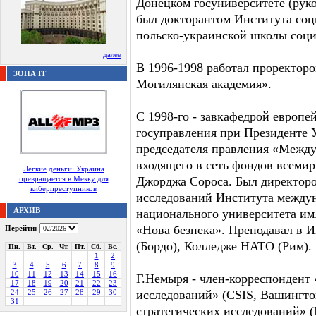
Донецком госуниверситете (руко
был докторантом Института соц
польско-украинской школы соци
далее
В 1996-1998 работал проректор
ЗОНА IT
Могилянская академия».
С 1998-го - завкафедрой европ
госуправления при Президенте 
председателя правления «Межд
входящего в сеть фондов всеми
Легкие деньги: Украина
превращается в Мекку для
Джорджа Сороса. Был директор
киберпреступников
исследований Института между
АРХИВ
национального университета им
«Нова безпека». Преподавал в 
Перейти:
(Бордо), Колледже НАТО (Рим).
Пн.
Вт.
Ср.
Чт.
Пт.
Сб.
Вс.
1
2
3
4
5
6
7
8
9
10
11
12
13
14
15
16
Г.Немыря - член-корреспондент
17
18
19
20
21
22
23
24
25
26
27
28
29
30
исследований» (CSIS, Вашингто
31
стратегических исследований» (