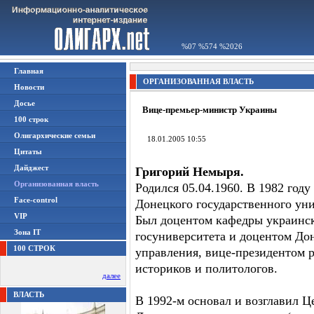
%07 %574 %2026
Главная
ОРГАНИЗОВАННАЯ ВЛАСТЬ
Новости
Досье
Вице-премьер-министр Украины
100 строк
Олигархические семьи
18.01.2005 10:55
Цитаты
Дайджест
Григорий Немыря.
Организованная власть
Родился 05.04.1960. В 1982 год
Face-control
Донецкого государственного уни
VIP
Был доцентом кафедры украинс
Зона IT
госуниверситета и доцентом До
100 СТРОК
управления, вице-президентом 
историков и политологов.
далее
ВЛАСТЬ
В 1992-м основал и возглавил 