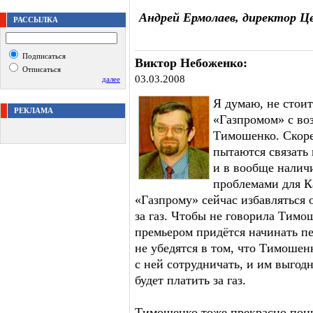
Андрей Ермолаев, директор Ц
РАССЫЛКА
Подписаться
Виктор Небоженко:
Отписаться
03.03.2008
далее
Я думаю, не стоит
РЕКЛАМА
«Газпромом» с в
Тимошенко. Скоре
пытаются связать
и в вообще налич
проблемами для К
«Газпрому» сейчас избавляться о
за газ. Чтобы не говорила Тимош
премьером придётся начинать пе
не убедятся в том, что Тимошен
с ней сотрудничать, и им выгод
будет платить за газ.
Тимошенко тоже прекрасно поним