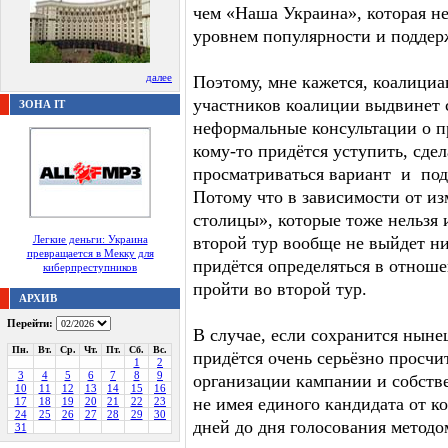
чем «Наша Украина», которая не
уровнем популярности и поддер
далее
Поэтому, мне кажется, коалици
участников коалиции выдвинет с
ЗОНА IT
неформальные консультации о п
кому-то придётся уступить, сде
просматриваться вариант и подд
Потому что в зависимости от из
столицы», которые тоже нельзя 
Легкие деньги: Украина
второй тур вообще не выйдет ни
превращается в Мекку для
придётся определяться в отноше
киберпреступников
пройти во второй тур.
АРХИВ
Перейти:
В случае, если сохранится нынеш
Пн.
Вт.
Ср.
Чт.
Пт.
Сб.
Вс.
придётся очень серьёзно просч
1
2
3
4
5
6
7
8
9
организации кампании и собстве
10
11
12
13
14
15
16
не имея единого кандидата от ко
17
18
19
20
21
22
23
24
25
26
27
28
29
30
дней до дня голосования методо
31