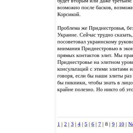
будет вторым или даже третьим:
возможно после басков, возможн
Корсикой.
Проблема же Приднестровья, без
Украине. Сейчас трудно сказать,
посоветовал украинскому руково
внимания Приднестровью в экон
прямых контактов элит. Мы прак
Приднестровье на элитном уров
консультаций с этими элитами 
говоря, если бы наши элиты раз
бы пикники, чтобы знать в лицо 
крайне полезно. Но никто об эт
1
|
2
|
3
|
4
|
5
|
6
|
7
| 8 |
9
|
10
|
N