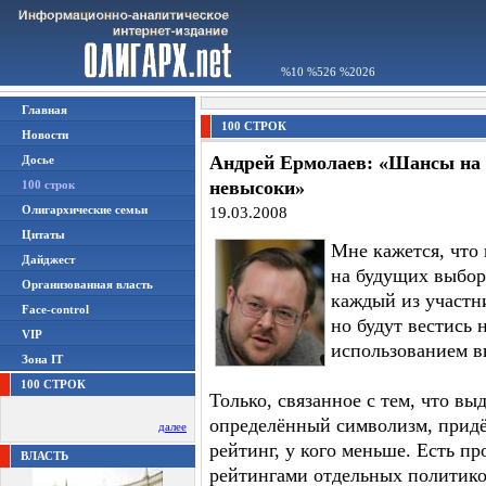
%10 %526 %2026
Главная
100 СТРОК
Новости
Андрей Ермолаев: «Шансы на 
Досье
невысоки»
100 строк
Олигархические семьи
19.03.2008
Цитаты
Мне кажется, что
Дайджест
на будущих выбор
Организованная власть
каждый из участн
Face-control
но будут вестись 
VIP
использованием в
Зона IT
100 СТРОК
Только, связанное с тем, что в
определённый символизм, придёт
далее
рейтинг, у кого меньше. Есть п
ВЛАСТЬ
рейтингами отдельных политико