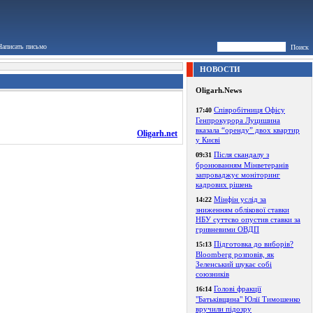
Написать письмо
Поиск
НОВОСТИ
Oligarh.News
Співробітниця Офісу
17:40
Генпрокурора Луцишина
вказала “оренду” двох квартир
Oligarh.net
у Києві
Після скандалу з
09:31
бронюванням Мінветеранів
запроваджує моніторинг
кадрових рішень
Мінфін услід за
14:22
зниженням облікової ставки
НБУ суттєво опустив ставки за
гривневими ОВДП
Підготовка до виборів?
15:13
Bloomberg розповів, як
Зеленський шукає собі
союзників
Голові фракції
16:14
"Батьківщина" Юлії Тимошенко
вручили підозру