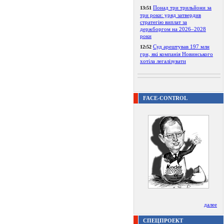
Понад три трильйони за
13:51
три роки: уряд затвердив
стратегію виплат за
держборгом на 2026–2028
роки
Суд арештував 197 млн
12:52
грн, які компанія Новинського
хотіла легалізувати
FACE-CONTROL
далее
СПЕЦПРОЕКТ