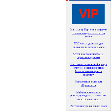
Сын-мажор Кернеса в соцсетях
хвалится отдыхом за сотни
тысяч
ТОП самых дорогих для
проживания городов мира
Отель изо льда: шведы не
перестают удивлять
За стоимость месячной аренды
элитной недвижимости в
Москве можно купить
квартиру
Королевская вилла для
Абрамовича
В Майами заключили
рекордную сделку на местном
рынке недвижимости
Элитная посуда на вашем столе