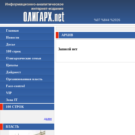
%07 %844 %2026
Главная
АРХИВ
Новости
Досье
Записей нет
100 строк
Олигархические семьи
Цитаты
Дайджест
Организованная власть
Face-control
VIP
Зона IT
100 СТРОК
далее
ВЛАСТЬ