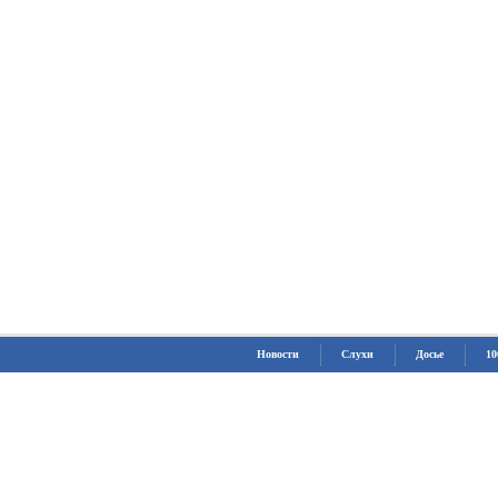
Новости
Слухи
Досье
10