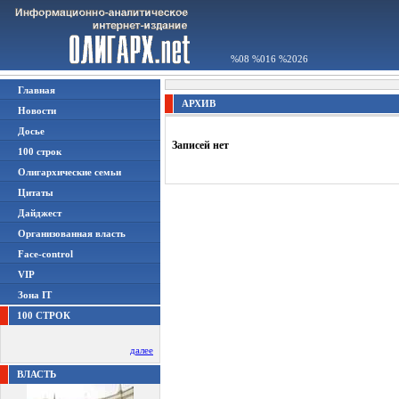
%08 %016 %2026
Главная
АРХИВ
Новости
Досье
Записей нет
100 строк
Олигархические семьи
Цитаты
Дайджест
Организованная власть
Face-control
VIP
Зона IT
100 СТРОК
далее
ВЛАСТЬ