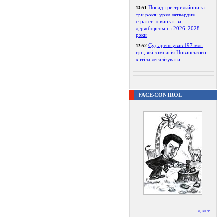
Понад три трильйони за
13:51
три роки: уряд затвердив
стратегію виплат за
держборгом на 2026–2028
роки
Суд арештував 197 млн
12:52
грн, які компанія Новинського
хотіла легалізувати
FACE-CONTROL
далее