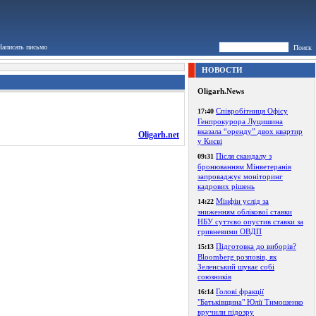
Написать письмо
Поиск
НОВОСТИ
Oligarh.News
Співробітниця Офісу
17:40
Генпрокурора Луцишина
вказала “оренду” двох квартир
Oligarh.net
у Києві
Після скандалу з
09:31
бронюванням Мінветеранів
запроваджує моніторинг
кадрових рішень
Мінфін услід за
14:22
зниженням облікової ставки
НБУ суттєво опустив ставки за
гривневими ОВДП
Підготовка до виборів?
15:13
Bloomberg розповів, як
Зеленський шукає собі
союзників
Голові фракції
16:14
"Батьківщина" Юлії Тимошенко
вручили підозру