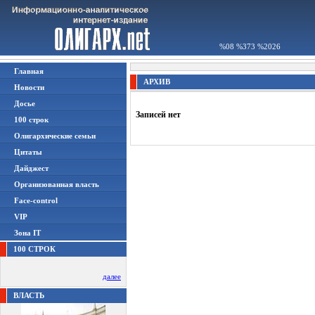
%08 %373 %2026
Главная
АРХИВ
Новости
Досье
Записей нет
100 строк
Олигархические семьи
Цитаты
Дайджест
Организованная власть
Face-control
VIP
Зона IT
100 СТРОК
далее
ВЛАСТЬ