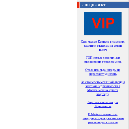
СПЕЦПРОЕКТ
Сын-мажор Кернеса в соцсетях
хвалится отдыхом за сотни
тысяч
ТОП самых дорогих для
проживания городов мира
Отель изо льда: шведы не
перестают удивлять
За стоимость месячной аренды
элитной недвижимости в
Москве можно купить
квартиру
Королевская вилла для
Абрамовича
В Майами заключили
рекордную сделку на местном
рынке недвижимости