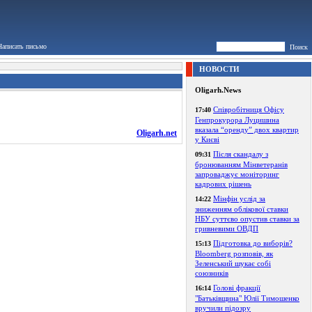
Написать письмо
Поиск
НОВОСТИ
Oligarh.News
Співробітниця Офісу
17:40
Генпрокурора Луцишина
вказала “оренду” двох квартир
Oligarh.net
у Києві
Після скандалу з
09:31
бронюванням Мінветеранів
запроваджує моніторинг
кадрових рішень
Мінфін услід за
14:22
зниженням облікової ставки
НБУ суттєво опустив ставки за
гривневими ОВДП
Підготовка до виборів?
15:13
Bloomberg розповів, як
Зеленський шукає собі
союзників
Голові фракції
16:14
"Батьківщина" Юлії Тимошенко
вручили підозру