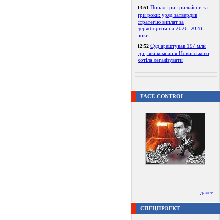
Понад три трильйони за
13:51
три роки: уряд затвердив
стратегію виплат за
держборгом на 2026–2028
роки
Суд арештував 197 млн
12:52
грн, які компанія Новинського
хотіла легалізувати
FACE-CONTROL
далее
СПЕЦПРОЕКТ