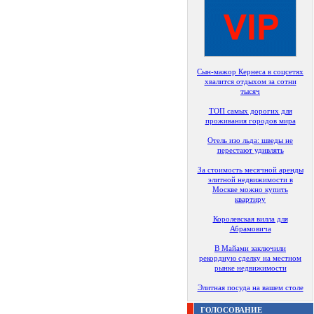
Сын-мажор Кернеса в соцсетях
хвалится отдыхом за сотни
тысяч
ТОП самых дорогих для
проживания городов мира
Отель изо льда: шведы не
перестают удивлять
За стоимость месячной аренды
элитной недвижимости в
Москве можно купить
квартиру
Королевская вилла для
Абрамовича
В Майами заключили
рекордную сделку на местном
рынке недвижимости
Элитная посуда на вашем столе
ГОЛОСОВАНИЕ