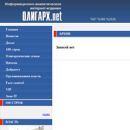
%07 %380 %2026
Главная
АРХИВ
Новости
Досье
Записей нет
100 строк
Олигархические семьи
Цитаты
Дайджест
Организованная власть
Face-control
VIP
Зона IT
100 СТРОК
далее
ВЛАСТЬ